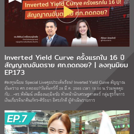
Inverted Yield Curve ครั้งแรกใน 16 ปี
สัญญาณอันตราย ศก.ถดถอย? | ลงทุนนิยม
EP.173
#ลงทุนนิยม Special Liveคุยประเด็นร้อน! Inverted Yield Curve สัญญาณ
อันตราย ศก.ถดถอย?วันจันทร์ที่ 28 มี.ค. 2565 เวลา 19.00 น.ร่วมพูดคุย
กับ…•ดร.พิพัฒน์ เหลืองนฤมิตชัย หัวหน้านักเศรษฐศาสตร์ กลุ่มธุรกิจการ
เงินเกียรตินาคินภัทร•ศิรัถยา อิศรภักดี ผู้ดำเนินรายการ