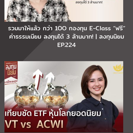
รวมมาให้แล้ว กว่า 1OO กองทุน E-Class “ฟรี”
ค่าธรรมเนียม ลงทุนได้ 3 ล้านบาท! | ลงทุนนิยม
EP.224