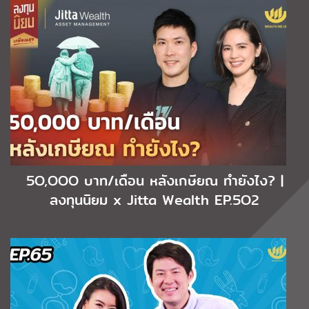
5O,OOO บาท/เดือน หลังเกษียณ ทำยังไง? |
ลงทุนนิยม x Jitta Wealth EP.5O2