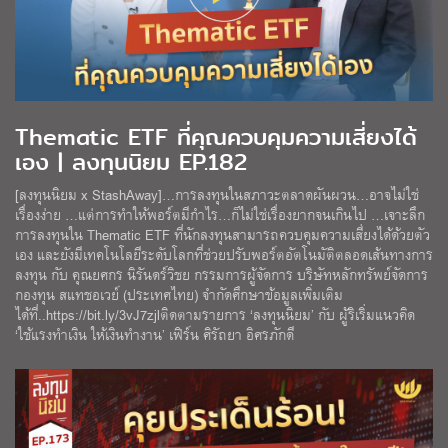
Thematic ETF ที่คุณควบคุมความเสี่ยงได้
เอง | ลงทุนนิยม EP.182
[ลงทุนนิยม x StashAway]…การลงทุนในสภาวะตลาดผันผวน…อาจไม่ใช่
เรื่องง่าย …แต่การทำให้พอร์ตมีกำไร…ก็ไม่ใช่เรื่องยากจนเกินไป …เจาะลึก
การลงทุนใน Thematic ETF ที่นักลงทุนสามารถควบคุมความเสี่ยงได้ด้วยตัว
เอง และยังมีเทคโนโลยีระดับโลกที่ช่วยปรับพอร์ตอัตโนมัติตลอดเส้นทางการ
ลงทุน กับ คุณยศกร นิรันดร์วิชย กรรมการผู้จัดการ บริษัทหลักทรัพย์จัดการ
กองทุน สแทชอเวย์ (ประเทศไทย) จำกัดศึกษาข้อมูลเพิ่มเติม
ได้ที่..https://bit.ly/3vJ7zjlติดตามรายการ ‘ลงทุนนิยม’ กับ ผู้ริเริ่มแนวคิด
‘ใช้แรงทำเงิน ให้เงินทำงาน’ เฟิร์น ศิรัถยา อิศรภักดี