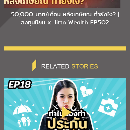
5O,OOO บาท/เดือน หลังเกษียณ ทำยังไง? |
ลงทุนนิยม x Jitta Wealth EP.5O2
RELATED
STORIES