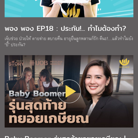
พอง พอง EP.18 : ประกัน!... ทำไมต้องทำ?
เจ็บช่วย ป่วยให้ ตายจ่าย สบายคืน อายุยืนลูกหลานก็รัก ดีนะ!…แล้วทำไมยัง
“ยี้” ประกัน?