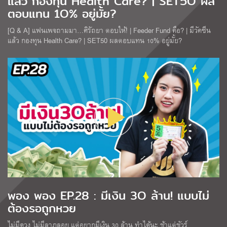
แล้ว กองทุน Health Care? | SET5O ผล
ตอบแทน 1O% อยู่มั้ย?
[Q & A] แฟนเพจถามมา…ศิรัถยา ตอบให้! | Feeder Fund คือ? | มีวัคซีน
แล้ว กองทุน Health Care? | SET50 ผลตอบแทน 10% อยู่มั้ย?
พอง พอง EP.28 : มีเงิน 3O ล้าน! แบบไม่
ต้องรอถูกหวย
ไม่มีดวง ไม่มีลาภลอย แต่อยากมีเงิน 30 ล้าน ทำได้นะ ช้าแต่ชัวร์