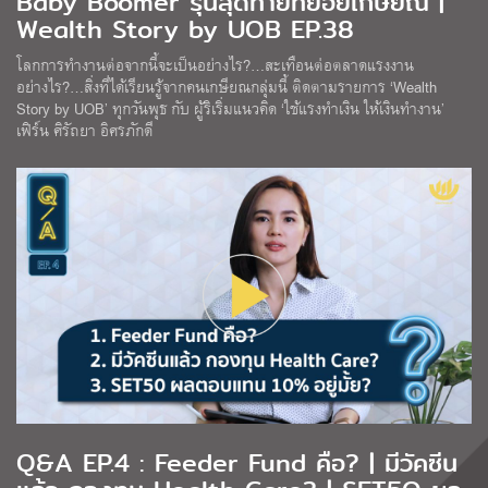
Baby Boomer รุ่นสุดท้ายทยอยเกษียณ |
Wealth Story by UOB EP.38
โลกการทำงานต่อจากนี้จะเป็นอย่างไร?…สะเทือนต่อตลาดแรงงาน
อย่างไร?…สิ่งที่ได้เรียนรู้จากคนเกษียณกลุ่มนี้ ติดตามรายการ ‘Wealth
Story by UOB’ ทุกวันพุธ กับ ผู้ริเริ่มแนวคิด ‘ใช้แรงทำเงิน ให้เงินทำงาน’
เฟิร์น ศิรัถยา อิศรภักดี
Q&A EP.4 : Feeder Fund คือ? | มีวัคซีน