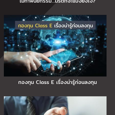
ไม่ทำพินัยกรรม…มรดกจะแบ่งยังไง?
กองทุน Class E เรื่องน่ารู้ก่อนลงทุน