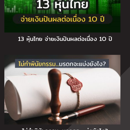
13 หุ้นไทย จ่ายเงินปันผลต่อเนื่อง 1O ปี