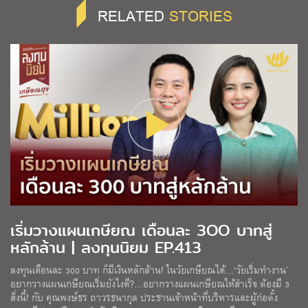
RELATED
STORIES
เริ่มวางแผนเกษียณ เดือนละ 3OO บาทสู่
หลักล้าน | ลงทุนนิยม EP.413
ลงทุนเดือนละ 300 บาท ก็มีเงินหลักล้าน! ในวัยเกษียณได้…‘วัยเริ่มทำงาน’
อยากวางแผนเกษียณเริ่มยังไงดี?…อยากวางแผนเกษียณให้สำเร็จ ต้องมี 3
สิ่งนี้! กับ คุณพงษ์ธร ถาวรธนากุล ประธานเจ้าหน้าที่บริหารและผู้ก่อตั้ง