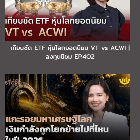
เทียบชัด ETF หุ้นโลกยอดนิยม VT vs ACWI |
ลงทุนนิยม EP.4O2