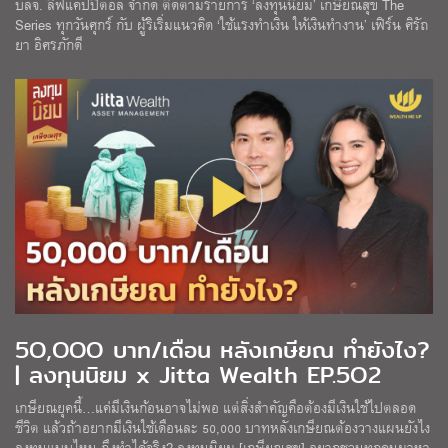
บลจ. ลีฟแคปปิตอล จำกัด ติดตามรายการ ‘ลงทุนนิยม’ เกษียณสุข The
Series ทุกวันศุกร์ กับ ผู้ริเริ่มแนวคิด ‘ใช้แรงทำเงิน ให้เงินทำงาน’ เฟิร์น ศิรัถ
ยา อิศรภักดี
5O,OOO บาท/เดือน หลังเกษียณ ทำยังไง?
| ลงทุนนิยม x Jitta Wealth EP.5O2
เกษียณยุคนี้…แค่มีเงินก้อนอาจไม่พอ แต่สิ่งสำคัญคือต้องมีเงินใช้ไปตลอด
ชีวิต แล้วถ้าอยากมีเงินใช้เดือนละ 50,000 บาทหลังเกษียณต้องวางแผนยังไง
ลงทุนแบบไหน ถึงทำได้จริง? ลงทุนนิยม [เกษียณสุข] อยากชวนทุกคนมาหา