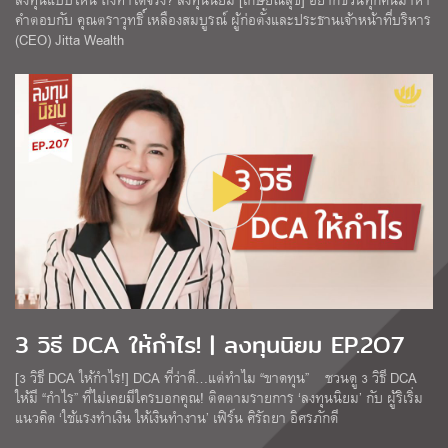
คำตอบกับ คุณตราวุทธิ์ เหลืองสมบูรณ์ ผู้ก่อตั้งและประธานเจ้าหน้าที่บริหาร
(CEO) Jitta Wealth
3 วิธี DCA ให้กำไร! | ลงทุนนิยม EP.2O7
[3 วิธี DCA ให้กำไร!] DCA ที่ว่าดี…แต่ทำไม “ขาดทุน” ชวนดู 3 วิธี DCA
ให้มี “กำไร” ที่ไม่เคยมีใครบอกคุณ! ติดตามรายการ ‘ลงทุนนิยม’ กับ ผู้ริเริ่ม
แนวคิด ‘ใช้แรงทำเงิน ให้เงินทำงาน’ เฟิร์น ศิรัถยา อิศรภักดี