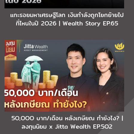
แกะรอยมหาเศรษฐีโลก เงินกำลังถูกโยกย้ายไป
ที่ไหนในปี 2O26 | Wealth Story EP.65
5O,OOO บาท/เดือน หลังเกษียณ ทำยังไง? |
ลงทุนนิยม x Jitta Wealth EP.5O2