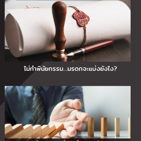
ไม่ทำพินัยกรรม…มรดกจะแบ่งยังไง?