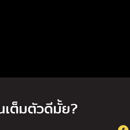
เต็มตัวดีมั้ย?