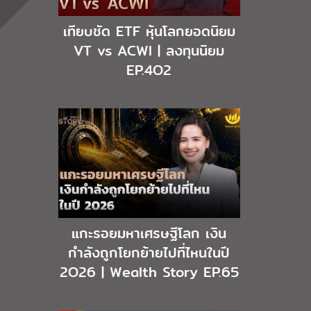
เทียบชัด ETF หุ้นโลกยอดนิยม
VT vs ACWI | ลงทุนนิยม
EP.4O2
แกะรอยมหาเศรษฐีโลก เงิน
กำลังถูกโยกย้ายไปที่ไหนในปี
2O26 | Wealth Story EP.65