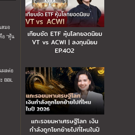
่เสมอ
เทียบชัด ETF หุ้นโลกยอดนิยม
ือ “หุ้น
VT vs ACWI | ลงทุนนิยม
EP.4O2
ันผลต่อ
 และ BBL
แกะรอยมหาเศรษฐีโลก เงิน
กำลังถูกโยกย้ายไปที่ไหนในปี