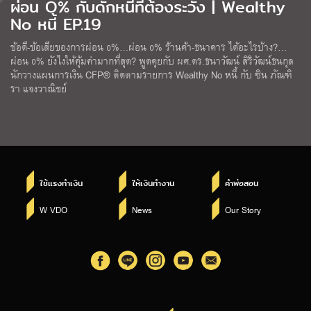
ผ่อน O% กับดักหนี้ที่ต้องระวัง | Wealthy
No หนี้ EP.19
ข้อดี-ข้อเสียของการผ่อน 0%…ผ่อน 0% ร้านค้า-ธนาคาร ได้อะไรบ้าง?…
ผ่อน 0% ยังไงให้คุ้มค่ามากที่สุด? พูดคุยกับ ผศ.ดร.ธนาวัฒน์ สิริวัฒน์ธนกุล
นักวางแผนการเงิน CFP® ติดตามรายการ Wealthy No หนี้ กับ ซิน ภัณฑิ
รา แจงวาณิชย์
ใช้แรงทำเงิน
ให้เงินทำงาน
คำพ่อสอน
W VDO
News
Our Story