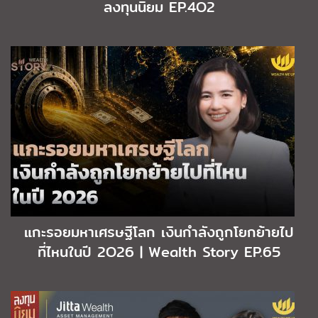
ลงทุนนิยม EP.4O2
แกะรอยมหาเศรษฐีโลก เงินกำลังถูกโยกย้ายไป
ที่ไหนในปี 2O26 | Wealth Story EP.65