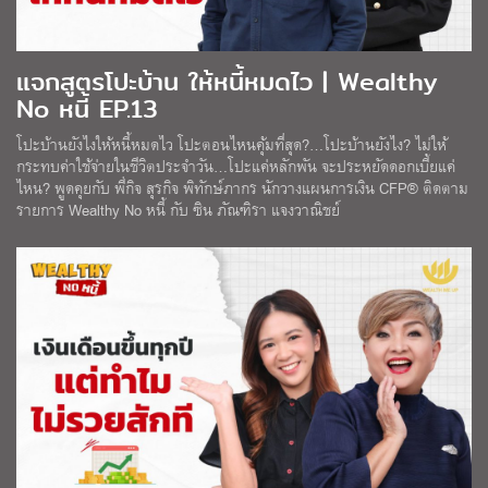
แจกสูตรโปะบ้าน ให้หนี้หมดไว | Wealthy
No หนี้ EP.13
โปะบ้านยังไงให้หนี้หมดไว โปะตอนไหนคุ้มที่สุด?…โปะบ้านยังไง? ไม่ให้
กระทบค่าใช้จ่ายในชีวิตประจำวัน…โปะแค่หลักพัน จะประหยัดดอกเบี้ยแค่
ไหน? พูดคุยกับ พี่กิจ สุรกิจ พิทักษ์ภากร นักวางแผนการเงิน CFP® ติดตาม
รายการ Wealthy No หนี้ กับ ซิน ภัณฑิรา แจงวาณิชย์