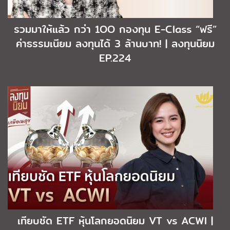
รวมมาให้แล้ว กว่า 1OO กองทุน E-Class “ฟรี”
ค่าธรรมเนียม ลงทุนได้ 3 ล้านบาท! | ลงทุนนิยม
EP.224
เทียบชัด ETF หุ้นโลกยอดนิยม VT vs ACWI |