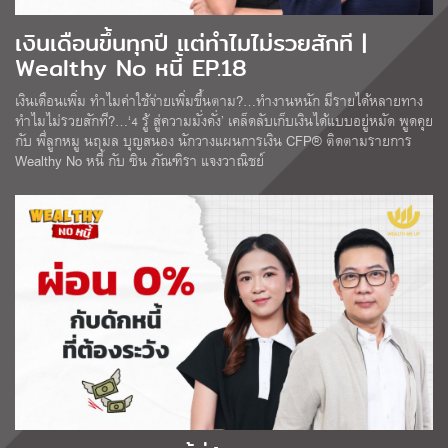
เงินเดือนขึ้นทุกปี แต่ทำไมไม่รวยสักที |
Wealthy No หนี้ EP.18
เงินเดือนเพิ่ม ทำไมค่าใช้จ่ายเพิ่มขึ้นตาม?…ทำงานหนัก มีรายได้หลายทาง
ทำไมไม่รวยสักที?…‘4 รู้ สู่ความมั่งคั่ง’ เคล็ดลับเก็บเงินได้แบบอยู่หมัด พูดคุย
กับ พี่ลูกหมู นฤมล บุญสนอง นักวางแผนการเงิน CFP® ติดตามรายการ
Wealthy No หนี้ กับ ซิน ภัณฑิรา แจงวาณิชย์