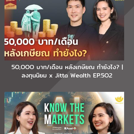
5O,OOO บาท/เดือน หลังเกษียณ ทำยังไง? |
ลงทุนนิยม x Jitta Wealth EP.5O2