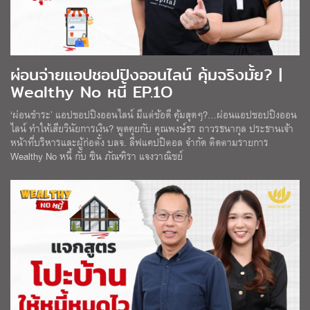
ผ่อนจ่ายแอปชอปปิงออนไลน์ คุ้มจริงมั้ย? |
Wealthy No หนี้ EP.1O
‘ผ่อนชำระ’ แอปชอปปิงออนไลน์ มีแต่ข้อดี คุ้มสุดๆ?…ผ่อนแอปชอปปิงออน
ไลน์ ทำให้เสียวินัยการเงิน? พูดคุยกับ คุณพงษ์ธร ถาวรธนากุล ประธานเจ้า
หน้าที่บริหารและผู้ก่อตั้ง บลจ. ลีฟแคปปิตอล จำกัด ติดตามรายการ
Wealthy No หนี้ กับ ซิน ภัณฑิรา แจงวาณิชย์