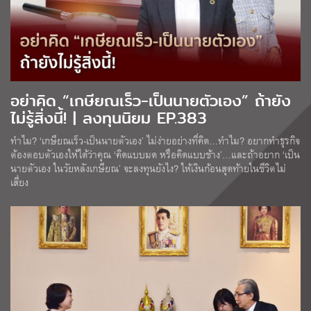
อย่าคิด “เกษียณเร็ว-เป็นนายตัวเอง” ถ้ายัง
ไม่รู้สิ่งนี้! | ลงทุนนิยม EP.383
ทำไม? ‘เกษียณเร็ว-เป็นนายตัวเอง’ ไม่ง่ายอย่างที่คิด…ทำไม? อยากทำธุรกิจ
ต้องตอบตัวเองให้ได้ว่าคุณ ‘คิดแบบมด หรือคิดแบบช้าง’…และถ้าอยาก ‘เป็น
นายตัวเอง ในวัยหลังเกษียณ’ จะลงทุนยังไง? ให้เงินก้อนสุดท้ายในชีวิตไม่
เสี่ยง