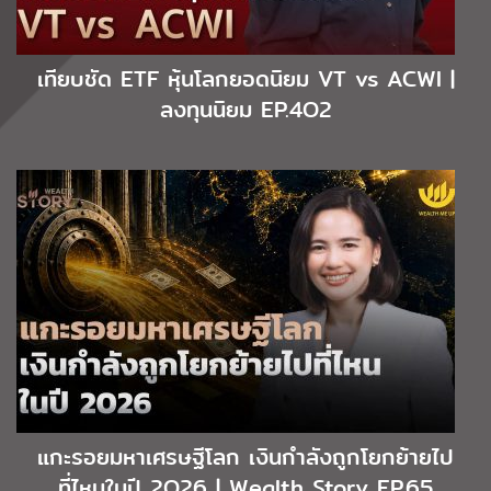
เทียบชัด ETF หุ้นโลกยอดนิยม VT vs ACWI |
ลงทุนนิยม EP.4O2
แกะรอยมหาเศรษฐีโลก เงินกำลังถูกโยกย้ายไป
ที่ไหนในปี 2O26 | Wealth Story EP.65