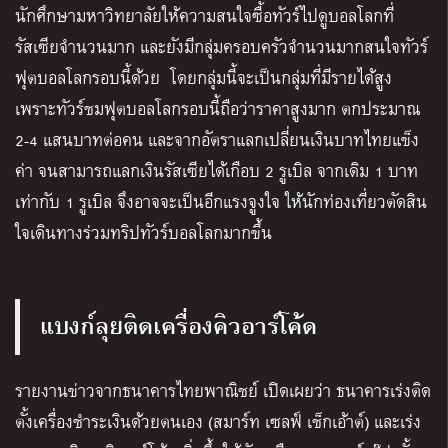
นักศึกษามหาวิทยาลัยให้ความสนใจซื้อทัวร์ไปดูบอลโลกที่
รัสเซียจำนวนมาก และยังมีกลุ่มครอบครัวจำนวนมากสนใจทัวร์
ฟุตบอลโลกรอบนี้ด้วย โดยกลุ่มนี้จะเป็นกลุ่มที่มีรายได้สูง
เพราะทัวร์ชมฟุตบอลโลกรอบนี้ถือว่าราคาสูงมาก ตกประมาณ
2-4 แสนบาทต่อคน และจากอัตราแลกเปลี่ยนเงินบาทไทยแข็ง
ค่า จนสามารถแลกเงินรัสเซียได้เกือบ 2 รูเบิล จากเดิม 1 บาท
เท่ากับ 1 รูเบิล จึงอาจจะเป็นอีกแรงจูงใจ ให้นักท่องเที่ยวตัดสิน
ใจเดินทางร่วมทริปทัวร์บอลโลกมากขึ้น
แบงก์ลุยติดเครื่องคิวอาร์โค้ด
รายงานข่าวจากธนาคารไทยพาณิชย์ เปิดเผยว่า ธนาคารเร่งติด
ตั้งเครื่องชำระเงินด้วยตนเอง (สมาร์ท เซลฟ์ เช็กเอ้าต์) และเร่ง