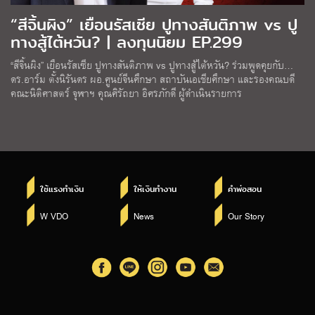
“สีจิ้นผิง” เยือนรัสเซีย ปูทางสันติภาพ vs ปู
ทางสู้ไต้หวัน? | ลงทุนนิยม EP.299
“สีจิ้นผิง” เยือนรัสเซีย ปูทางสันติภาพ vs ปูทางสู้ไต้หวัน? ร่วมพูดคุยกับ…
ดร.อาร์ม ตั้งนิรันดร ผอ.ศูนย์จีนศึกษา สถาบันเอเชียศึกษา และรองคณบดี
คณะนิติศาสตร์ จุฬาฯ คุณศิรัถยา อิศรภักดี ผู้ดำเนินรายการ
ใช้แรงทำเงิน
ให้เงินทำงาน
คำพ่อสอน
W VDO
News
Our Story