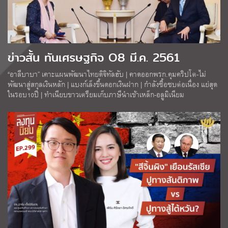
ข่าวสั้น ทันเศรษฐกิจ O8 มี.ค. 2561
“อาลีบาบา” เคาะแผนพัฒนาไทยดิจิทัลฮับ | คาดออกพรก.คุมคริปโต-ไม่
พัฒนาสู่สกุลเงินหลัก | แบงก์เล็งขึ้นดอกเงินฝาก | กำลังซื้อซบต่อเนื่อง แย่สุด
ในรอบ10ปี | ทำเนียบขาวเตรียมเก็บภาษีนำเข้าเหล็ก-อลูมิเนียม