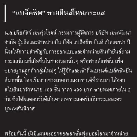
“แบล็คชิพ” ขายยีนส์โหนกระแส
น.ส.ปรียภัสร์ เมฆรุ่งโรจน์ กรรมการผู้จัดการ บริษัท เมฆพัฒนา
จำกัด ผู้ผลิตและจำหน่ายยีน ยี่ห้อ แบล็คชิพ ยีนส์ เปิดเผยว่า ปี
นี้จะให้ความสำคัญกับการออกแบบและจำหน่ายสินค้ายีนส์ตาม
กระแสนิยมที่เกิดขึ้นในช่วงเวลานั้นๆ หรือฟาสต์แฟชั่น เพื่อ
ขยายฐานลูกค้ากลุ่มใหม่ๆ ให้รู้จักและเข้าถึงแบรนด์แบล็คชิพยีน
ส์มากขึ้น โดยเริ่มจากช่วงเทศกาลสงกรานต์ที่ผ่านมา ได้ออก
สไบยีนมาจำหน่าย 100 ชิ้น ราคา 499 บาท ขายหมดภายใน 2
วัน ซึ่งได้ผลตอบรับดีเกินคาดเพราะสอดรับกับกระแสละคร
บุพเพสันนิวาส
พร้อมกันนี้ ยังมีแผนจะออกคอลเลกชั่นฟุตบอลโลกมาจำหน่าย