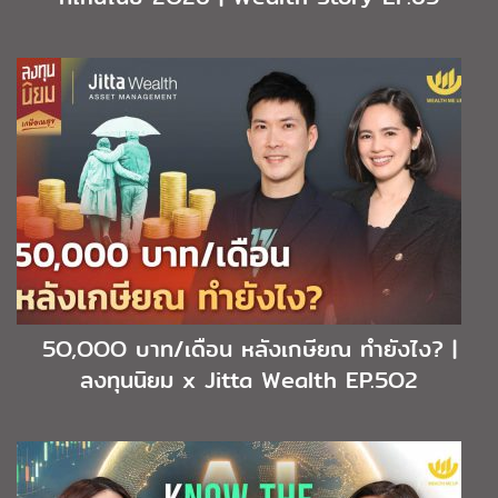
5O,OOO บาท/เดือน หลังเกษียณ ทำยังไง? |
ลงทุนนิยม x Jitta Wealth EP.5O2