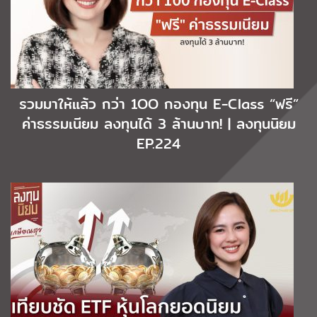
รวมมาให้แล้ว กว่า 1OO กองทุน E-Class “ฟรี”
ค่าธรรมเนียม ลงทุนได้ 3 ล้านบาท! | ลงทุนนิยม
EP.224