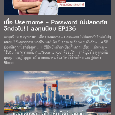
เมื่อ Username - Password ไม่ปลอดภัย
อีกต่อไป! | ลงทุนนิยม EP.136
ลงทุนนิยม #Crypto101 [เมื่อ Username – Password ไม่ปลอดภัยอีกต่อไป!]
คนอเมริกันถูกคุกคามทางอินเทอร์เน็ต ปี 2020 สูงถึง $4.2 พันล้าน …6 วิธี
ป้องกันถูก “แฮกข้อมูล” …4 วิธียืนยันตัวตนป้องกันความเสี่ยง …ต้นเหตุ –
วิธีประเมิน “ความเสี่ยง” …“Security Key” คืออะไร – สำคัญยังไง พูดคุยกับ
คุณศุภกฤษฎ์ บุญสาตร์ นายกสมาคมสินทรัพย์ดิจิทัลไทย และผู้ก่อตั้ง
Bitcast