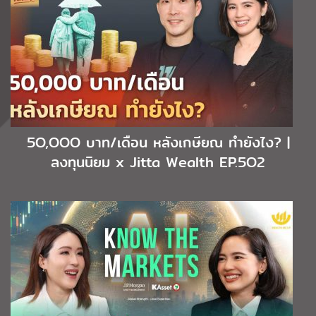
5O,OOO บาท/เดือน หลังเกษียณ ทำยังไง? |
ลงทุนนิยม x Jitta Wealth EP.5O2