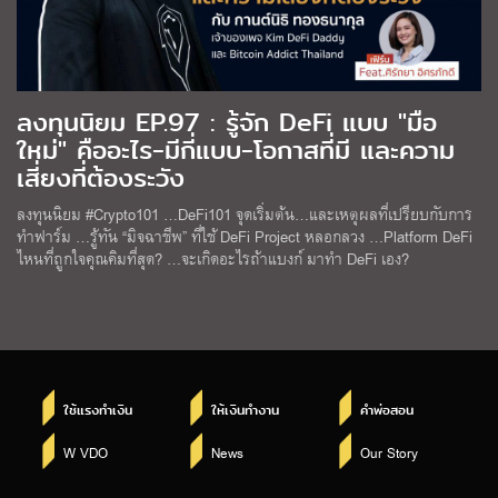
ลงทุนนิยม EP.97 : รู้จัก DeFi แบบ "มือ
ใหม่" คืออะไร-มีกี่แบบ-โอกาสที่มี และความ
เสี่ยงที่ต้องระวัง
ลงทุนนิยม #Crypto101 …DeFi101 จุดเริ่มต้น…และเหตุผลที่เปรียบกับการ
ทำฟาร์ม …รู้ทัน “มิจฉาชีพ” ที่ใช้ DeFi Project หลอกลวง …Platform DeFi
ไหนที่ถูกใจคุณคิมที่สุด? …จะเกิดอะไรถ้าแบงก์ มาทำ DeFi เอง?
ใช้แรงทำเงิน
ให้เงินทำงาน
คำพ่อสอน
W VDO
News
Our Story