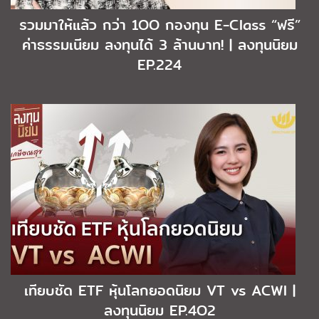
รวมมาให้แล้ว กว่า 1OO กองทุน E-Class “ฟรี”
ค่าธรรมเนียม ลงทุนได้ 3 ล้านบาท! | ลงทุนนิยม
EP.224
เทียบชัด ETF หุ้นโลกยอดนิยม VT vs ACWI |
ลงทุนนิยม EP.4O2