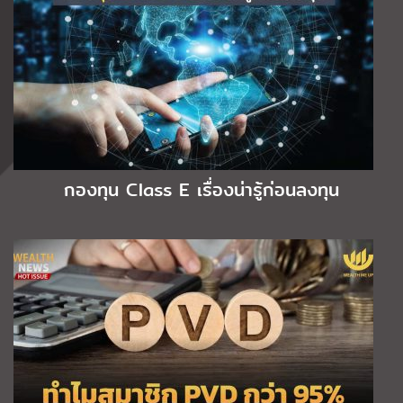
กองทุน Class E เรื่องน่ารู้ก่อนลงทุน