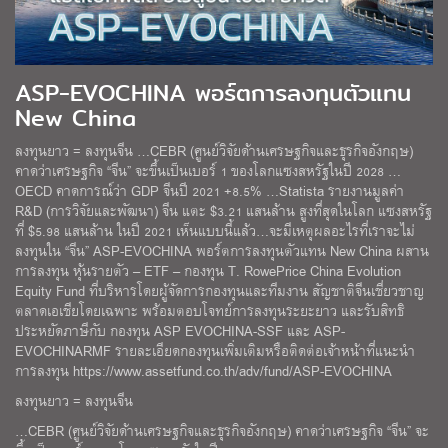
ASP-EVOCHINA พอร์ตการลงทุนตัวแทน
New China
ลงทุนยาว = ลงทุนจีน …CEBR (ศูนย์วิจัยด้านเศรษฐกิจและธุรกิจอังกฤษ)
คาดว่าเศรษฐกิจ “จีน” จะขึ้นเป็นเบอร์ 1 ของโลกแซงสหรัฐในปี 2028 …
OECD คาดการณ์ว่า GDP จีนปี 2021 +8.5% …Statista รายงานมูลค่า
R&D (การวิจัยและพัฒนา) จีน แตะ $3.21 แสนล้าน สูงที่สุดในโลก แซงสหรัฐ
ที่ $5.98 แสนล้าน ในปี 2021 เห็นแบบนี้แล้ว…จะมีเหตุผลอะไรที่เราจะไม่
ลงทุนใน “จีน” ASP-EVOCHINA พอร์ตการลงทุนตัวแทน New China ผสาน
การลงทุน หุ้นรายตัว – ETF – กองทุน T. RowePrice China Evolution
Equity Fund ที่บริหารโดยผู้จัดการกองทุนและทีมงาน สัญชาติจีนเชี่ยวชาญ
ตลาดเอเชียโดยเฉพาะ พร้อมตอบโจทย์การลงทุนระยะยาว และรับสิทธิ
ประหยัดภาษีกับ กองทุน ASP EVOCHINA-SSF และ ASP-
EVOCHINARMF รายละเอียดกองทุนเพิ่มเติมหรือติดต่อเจ้าหน้าที่แนะนำ
การลงทุน https://www.assetfund.co.th/adv/fund/ASP-EVOCHINA
ลงทุนยาว = ลงทุนจีน
…CEBR (ศูนย์วิจัยด้านเศรษฐกิจและธุรกิจอังกฤษ) คาดว่าเศรษฐกิจ “จีน” จะ