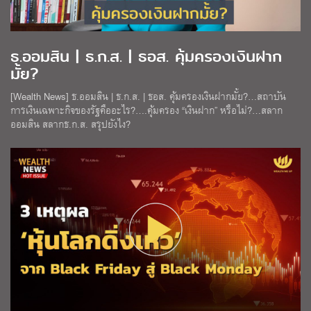
ธ.ออมสิน | ธ.ก.ส. | ธอส. คุ้มครองเงินฝาก
มั้ย?
[Wealth News] ธ.ออมสิน | ธ.ก.ส. | ธอส. คุ้มครองเงินฝากมั้ย?…สถาบัน
การเงินเฉพาะกิจของรัฐคืออะไร?….คุ้มครอง “เงินฝาก” หรือไม่?…สลาก
ออมสิน สลากธ.ก.ส. สรุปยังไง?