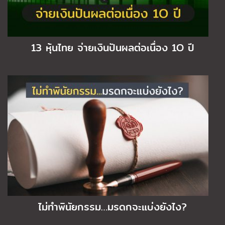
13 หุ้นไทย จ่ายเงินปันผลต่อเนื่อง 1O ปี
ไม่ทำพินัยกรรม…มรดกจะแบ่งยังไง?