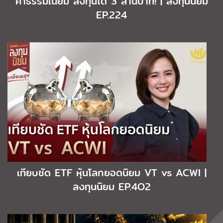
ค่าธรรมเนียม ลงทุนได้ 3 ล้านบาท! | ลงทุนนิยม
EP.224
เทียบชัด ETF หุ้นโลกยอดนิยม VT vs ACWI |
ลงทุนนิยม EP.4O2