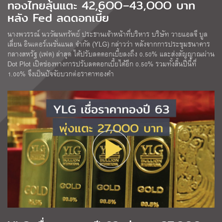
ทองไทยลุ้นแตะ 42,6OO–43,OOO บาท
หลัง Fed ลดดอกเบี้ย
นางพวรรณ์ นววัฒนทรัพย์ ประธานเจ้าหน้าที่บริหาร บริษัท วายแอลจี บูล
เลี่ยน อินเตอร์เนชั่นแนล จำกัด (YLG) กล่าวว่า หลังจากการประชุมธนาคาร
กลางสหรัฐ (เฟด) ล่าสุด ได้ปรับลดดอกเบี้ยลงถึง 0.50% และส่งสัญญาณผ่าน
Dot Plot เปิดช่องทางการปรับลดดอกเบี้ยได้อีก 0.50% รวมทั้งสิ้นปีนี้ที่
1.00% จึงเป็นปัจจัยบวกต่อราคาทองคำ