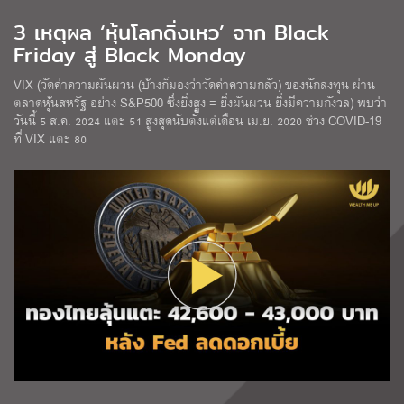
3 เหตุผล ‘หุ้นโลกดิ่งเหว’ จาก Black
Friday สู่ Black Monday
VIX (วัดค่าความผันผวน (บ้างก็มองว่าวัดค่าความกลัว) ของนักลงทุน ผ่าน
ตลาดหุ้นสหรัฐ อย่าง S&P500 ซึ่งยิ่งสูง = ยิ่งผันผวน ยิ่งมีความกังวล) พบว่า
วันนี้ 5 ส.ค. 2024 แตะ 51 สูงสุดนับตั้งแต่เดือน เม.ย. 2020 ช่วง COVID-19
ที่ VIX แตะ 80