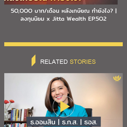
5O,OOO บาท/เดือน หลังเกษียณ ทำยังไง? |
ลงทุนนิยม x Jitta Wealth EP.5O2
RELATED
STORIES