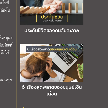
ะไรที่
่อชิ้น
ประกันชีวิตของคนล้มละลาย
้เหตุผล
ลิตภัณฑ์
นือใช้
ใจคนทุก
6 เรื่องสุดพลาดของมนุษย์เงิน
เดือน