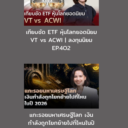
เทียบชัด ETF หุ้นโลกยอดนิยม
VT vs ACWI | ลงทุนนิยม
EP.4O2
แกะรอยมหาเศรษฐีโลก เงิน
กำลังถูกโยกย้ายไปที่ไหนในปี