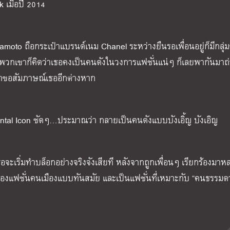
เมื่อปี 2014
mamoto ถือกระเป๋าแบรนด์เนม Chanel ระหว่างยืนรอเพื่อนอยู่ก็มีกลุ่ม
น พวกเขาก็คิดว่าเธอคงเป็นคนดังในวงการแฟชั่นแน่ๆ ก็เลยพากันมาถ่
งมาขอสัมภาษณ์เธออีกต่างหาก
cidental Icon ชัดๆ…ประมาณว่า กลายเป็นคนดังแบบบังเอิ้ญ บังเอิญ
่เธอจะเริ่มทำบล็อกอย่างจริงจังเสียที หลังจากถูกเพื่อนๆ เรียกร้องมาหล
ื่องแฟชั่นคนเมืองแบบทันสมัย และเป็นแฟชั่นที่เหมาะกับ “คนธรรมดา