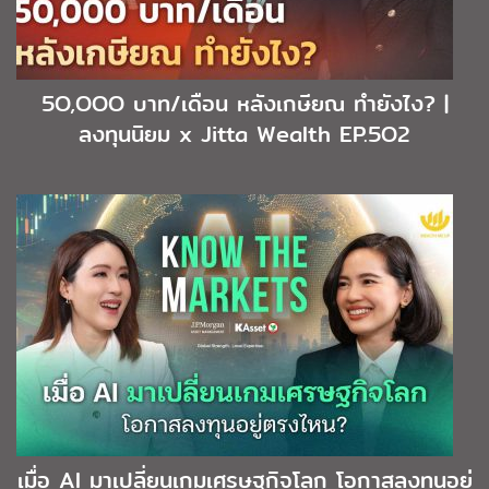
5O,OOO บาท/เดือน หลังเกษียณ ทำยังไง? |
ลงทุนนิยม x Jitta Wealth EP.5O2
เมื่อ AI มาเปลี่ยนเกมเศรษฐกิจโลก โอกาสลงทุนอยู่