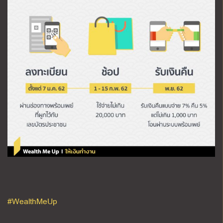
#WealthMeUp