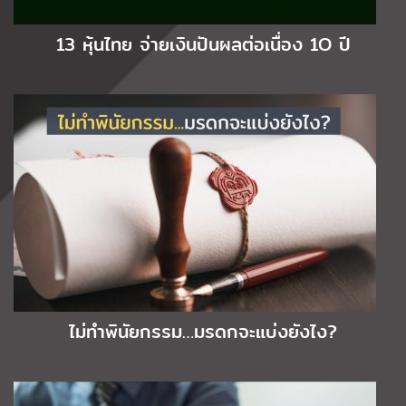
13 หุ้นไทย จ่ายเงินปันผลต่อเนื่อง 1O ปี
ไม่ทำพินัยกรรม…มรดกจะแบ่งยังไง?