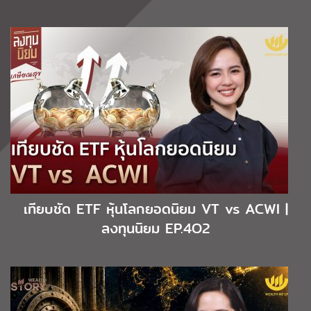
เทียบชัด ETF หุ้นโลกยอดนิยม VT vs ACWI |
ลงทุนนิยม EP.4O2