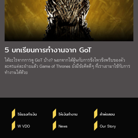
5 บทเรียนการทำงานจาก GoT
ได้อะไรจากการดู GoT บ้าง? นอกจากได้ลุ้นกับการชิงไหวชิงพริบของตัว
ละครแต่ละฝ่ายแล้ว Game of Thrones ยังมีข้อคิดดีๆ ที่เราเอามาใช้กับการ
ทำงานได้ด้วย
ใช้แรงทำเงิน
ให้เงินทำงาน
คำพ่อสอน
W VDO
News
Our Story