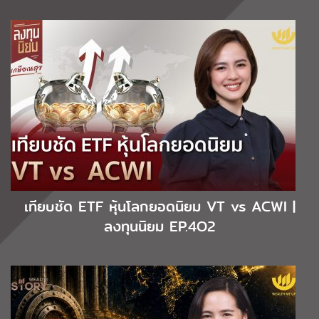
เทียบชัด ETF หุ้นโลกยอดนิยม VT vs ACWI |
ลงทุนนิยม EP.4O2