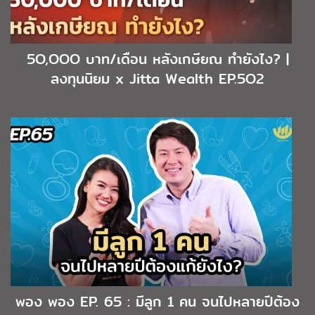
5O,OOO บาท/เดือน หลังเกษียณ ทำยังไง? |
ลงทุนนิยม x Jitta Wealth EP.5O2
พอง พอง EP. 65 : มีลูก 1 คน จนไปหลายปีต้อง