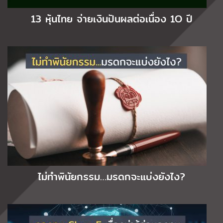
13 หุ้นไทย จ่ายเงินปันผลต่อเนื่อง 1O ปี
ไม่ทำพินัยกรรม…มรดกจะแบ่งยังไง?