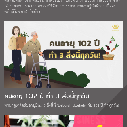
คนรวยคิดต่างจากคนธรรมดาหรือเปล่า แล้วพวกเค้ามองโลกกันยังไงที่ทำให้
เค้ารวยเอ๊า…รวยเอา มาส่องวิธีคิดของบรรดามหาเศรษฐีกันดีกว่า เผื่อจะ
พลิกชีวิตของเราได้บ้าง
คนอายุ 1O2 ปี ทำ 3 สิ่งนี้ทุกวัน!
พามาดูเคล็ดลับอายุยืน…3 สิ่งนี้ที่ ‘Deborah Szekely’ วัย 102 ปี ทำทุกวัน!