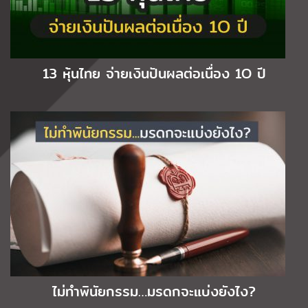
13 หุ้นไทย จ่ายเงินปันผลต่อเนื่อง 1O ปี
ไม่ทำพินัยกรรม…มรดกจะแบ่งยังไง?