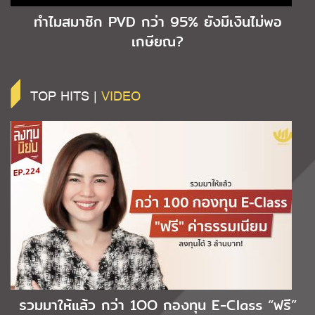
ทำไมสมาชิก PVD กว่า 95% ยังมีเงินไม่พอ
เกษียณ?
TOP HITS |
VIDEO
รวมมาให้แล้ว กว่า 1OO กองทุน E-Class “ฟรี”