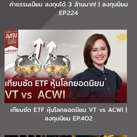
ค่าธรรมเนียม ลงทุนได้ 3 ล้านบาท! | ลงทุนนิยม
EP.224
เทียบชัด ETF หุ้นโลกยอดนิยม VT vs ACWI |
ลงทุนนิยม EP.4O2