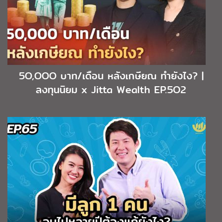
5O,OOO บาท/เดือน หลังเกษียณ ทำยังไง? |
ลงทุนนิยม x Jitta Wealth EP.5O2