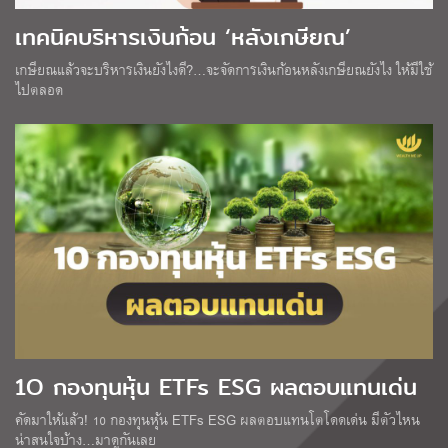
เทคนิคบริหารเงินก้อน ‘หลังเกษียณ’
เกษียณแล้วจะบริหารเงินยังไงดี?…จะจัดการเงินก้อนหลังเกษียณยังไง ให้มีใช้
ไปตลอด
1O กองทุนหุ้น ETFs ESG ผลตอบแทนเด่น
คัดมาให้แล้ว! 10 กองทุนหุ้น ETFs ESG ผลตอบแทนโตโดดเด่น มีตัวไหน
น่าสนใจบ้าง…มาดูกันเลย