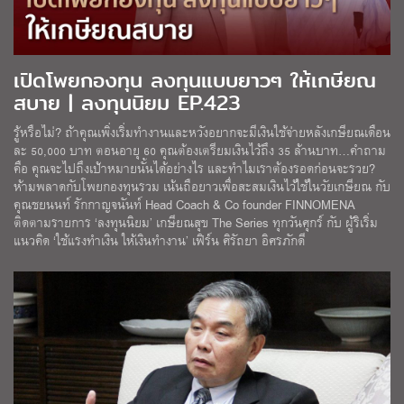
เปิดโพยกองทุน ลงทุนแบบยาวๆ ให้เกษียณ
สบาย | ลงทุนนิยม EP.423
รู้หรือไม่? ถ้าคุณเพิ่งเริ่มทำงานและหวังอยากจะมีเงินใช้จ่ายหลังเกษียณเดือน
ละ 50,000 บาท ตอนอายุ 60 คุณต้องเตรียมเงินไว้ถึง 35 ล้านบาท…คำถาม
คือ คุณจะไปถึงเป้าหมายนั้นได้อย่างไร และทำไมเราต้องรอดก่อนจะรวย?
ห้ามพลาดกับโพยกองทุนรวม เน้นถือยาวเพื่อสะสมเงินไว้ใช้ในวัยเกษียณ กับ
คุณชยนนท์ รักกาญจนันท์ Head Coach & Co founder FINNOMENA
ติดตามรายการ ‘ลงทุนนิยม’ เกษียณสุข The Series ทุกวันศุกร์ กับ ผู้ริเริ่ม
แนวคิด ‘ใช้แรงทำเงิน ให้เงินทำงาน’ เฟิร์น ศิรัถยา อิศรภักดี