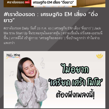
#เราต้องรอด : เศรษฐกิจ EM เสี่ยง “ดิ่ง
ยาว”
#เราต้องรอด Daily วันที่ 23 ก.ค. 63 | เศรษฐกิจ EM เสี่ยง “ดิ่งยาว” | Jack
Ma ชวน Start Up จีนระดมทุนในตลาดหุ้น | ความเชื่อมั่น ฝรั่งเศส-เยอรมนี
ฟื้น | เกาหลีใต้ เข้าสู่ภาวะ “เศรษฐกิจถดถอย” | ซื้อบ้านถูกกว่า ทำไมจ่าย
แพงกว่า