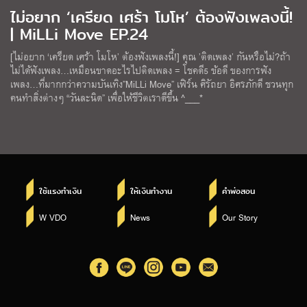
ไม่อยาก ‘เครียด เศร้า โมโห’ ต้องฟังเพลงนี้!
| MiLLi Move EP.24
[ไม่อยาก ‘เครียด เศร้า โมโห’ ต้องฟังเพลงนี้!] คุณ ’ติดเพลง’ กันหรือไม่?ถ้า
ไม่ได้ฟังเพลง…เหมือนขาดอะไรไปติดเพลง = โชคดี5 ข้อดี ของการฟัง
เพลง…ที่มากกว่าความบันเทิง”MiLLi Move” เฟิร์น ศิรัถยา อิศรภักดี ชวนทุก
คนทำสิ่งต่างๆ “วันละนิด” เพื่อให้ชีวิตเราดีขึ้น ^___*
ใช้แรงทำเงิน
ให้เงินทำงาน
คำพ่อสอน
W VDO
News
Our Story