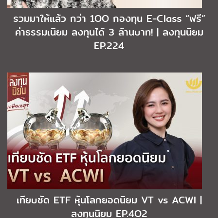
รวมมาให้แล้ว กว่า 1OO กองทุน E-Class “ฟรี”
ค่าธรรมเนียม ลงทุนได้ 3 ล้านบาท! | ลงทุนนิยม
EP.224
เทียบชัด ETF หุ้นโลกยอดนิยม VT vs ACWI |
ลงทุนนิยม EP.4O2