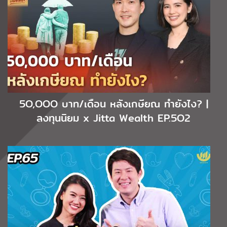
5O,OOO บาท/เดือน หลังเกษียณ ทำยังไง? |
ลงทุนนิยม x Jitta Wealth EP.5O2