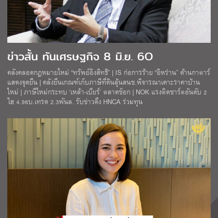
ข่าวสั้น ทันเศรษฐกิจ 8 มิ.ย. 6O
คลังคลอดกฎหมายใหม่ “ทรัพย์อิงสิทธิ” | IS ก่อการร้าย “อิหร่าน” ด้านกาตาร์
แสดงจุดยืน | คลังยืนเกณฑ์เก็บภาษีที่ดินลุ้นสนช.พิจารณาเคาะราคาบ้าน
ใหม่ | ภาษีใหม่กระทบ ‘เหล้า-เบียร์’ ตลาดช็อก | NOK แรงติดชาร์ตอันดับ 2
ไฮ 4.96บ.เทรด 2.3พันล. รับข่าวดึง HNCA ร่วมทุน