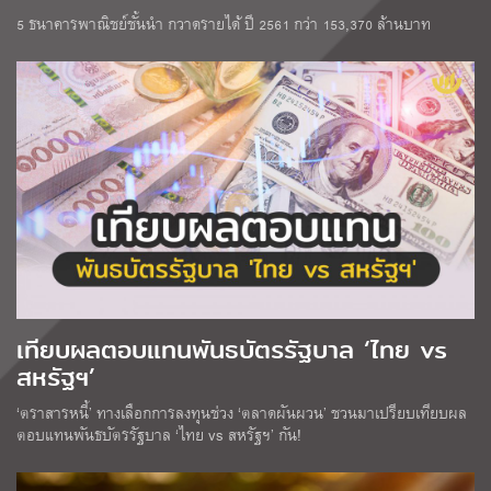
5 ธนาคารพาณิชย์ชั้นนำ กวาดรายได้ ปี 2561 กว่า 153,370 ล้านบาท
เทียบผลตอบแทนพันธบัตรรัฐบาล ‘ไทย vs
สหรัฐฯ’
‘ตราสารหนี้’ ทางเลือกการลงทุนช่วง ‘ตลาดผันผวน’ ชวนมาเปรียบเทียบผล
ตอบแทนพันธบัตรรัฐบาล ‘ไทย vs สหรัฐฯ’ กัน!