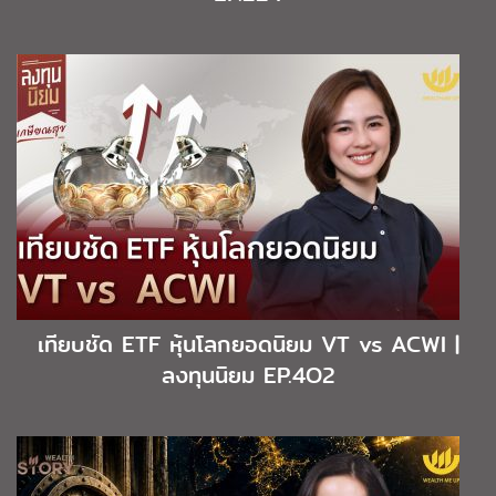
เทียบชัด ETF หุ้นโลกยอดนิยม VT vs ACWI |
ลงทุนนิยม EP.4O2