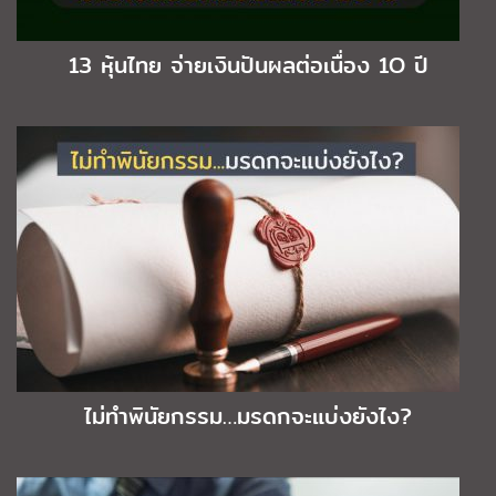
13 หุ้นไทย จ่ายเงินปันผลต่อเนื่อง 1O ปี
ไม่ทำพินัยกรรม…มรดกจะแบ่งยังไง?