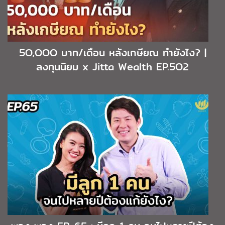
5O,OOO บาท/เดือน หลังเกษียณ ทำยังไง? |
ลงทุนนิยม x Jitta Wealth EP.5O2