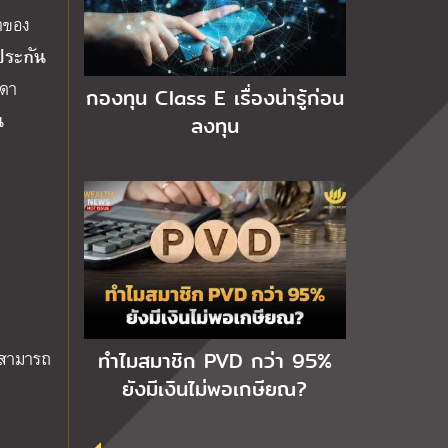
ดาของ
รประกัน
ิดา
กองทุน Class E เรื่องน่ารู้ก่อน
น
ลงทุน
ก็สามารถ
ทำไมสมาชิก PVD กว่า 95%
ยังมีเงินไม่พอเกษียณ?