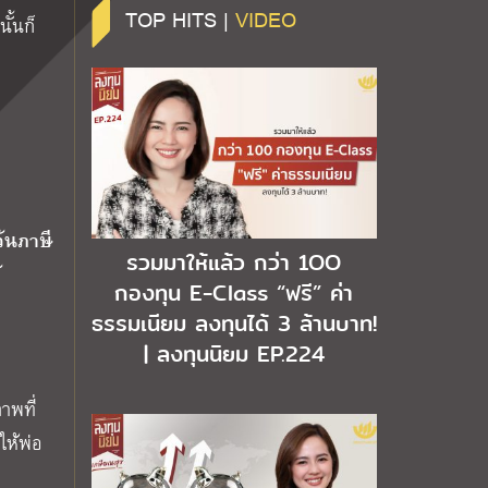
TOP HITS |
VIDEO
ั้นก็
ว้นภาษี
รวมมาให้แล้ว กว่า 1OO
้
กองทุน E-Class “ฟรี” ค่า
ธรรมเนียม ลงทุนได้ 3 ล้านบาท!
| ลงทุนนิยม EP.224
าพที่
ให้พ่อ