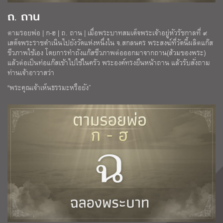
ถ. ถาน
ตามรอยพ่อ | ก-ฮ | ถ. ถาน | เมื่อพระบาทสมเด็จพระเจ้าอยู่หัวรัชกาลที่ ๙
เสด็จพระราชดำเนินไปยังวัดแห่งหนึ่งใน จ.สกลนคร พระสงฆ์ที่วัดนี้ผลิตแก๊ส
ชีวภาพใช้เอง โดยการทำถังแก๊สชีวภาพต่อออกมาจากถาน(ส้วมของพระ)
แล้วต่อเป็นท่อแก๊สเข้าไปใช้ในครัว พระองค์ทรงยืนหน้าถาน แล้วรับสั่งถาม
ท่านเจ้าอาวาสว่า
“พระคุณเจ้าเห็นธรรมะหรือยัง”