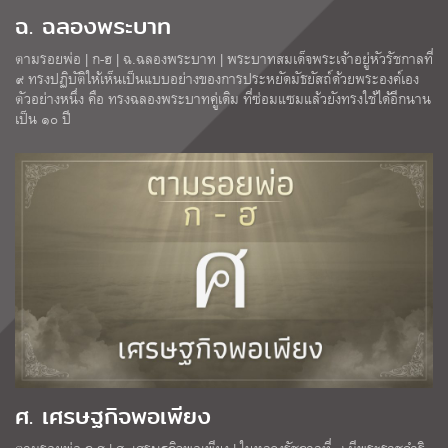
ฉ. ฉลองพระบาท
ตามรอยพ่อ | ก-ฮ | ฉ.ฉลองพระบาท | พระบาทสมเด็จพระเจ้าอยู่หัวรัชกาลที่
๙ ทรงปฏิบัติให้เห็นเป็นแบบอย่างของการประหยัดมัธยัสถ์ด้วยพระองค์เอง
ตัวอย่างหนึ่ง คือ ทรงฉลองพระบาทคู่เดิม ที่ซ่อมแซมแล้วยังทรงใช้ได้อีกนาน
เป็น ๑๐ ปี
ศ. เศรษฐกิจพอเพียง