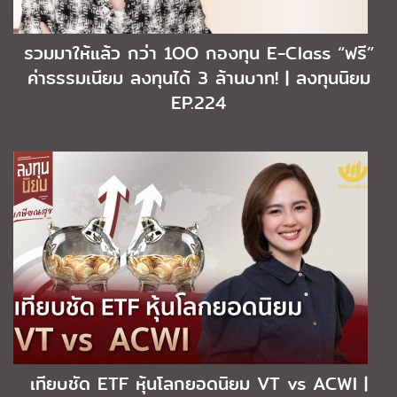
รวมมาให้แล้ว กว่า 1OO กองทุน E-Class “ฟรี”
ค่าธรรมเนียม ลงทุนได้ 3 ล้านบาท! | ลงทุนนิยม
EP.224
เทียบชัด ETF หุ้นโลกยอดนิยม VT vs ACWI |