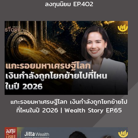
ลงทุนนิยม EP.4O2
แกะรอยมหาเศรษฐีโลก เงินกำลังถูกโยกย้ายไป
ที่ไหนในปี 2O26 | Wealth Story EP.65