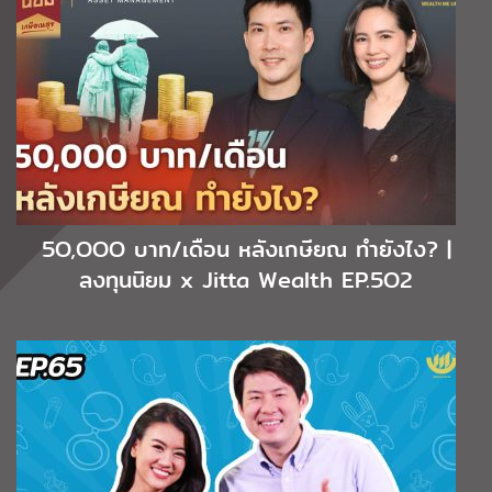
5O,OOO บาท/เดือน หลังเกษียณ ทำยังไง? |
ลงทุนนิยม x Jitta Wealth EP.5O2