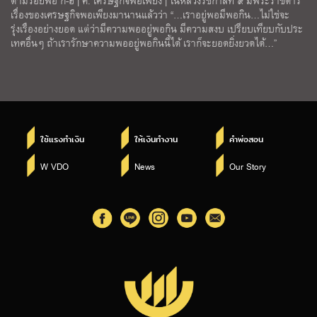
ตามรอยพ่อ ก-ฮ | ศ. เศรษฐกิจพอเพียง | ในหลวงรัชกาลที่ ๙ มีพระราชดำริ
เรื่องของเศรษฐกิจพอเพียงมานานแล้วว่า “…เราอยู่พอมีพอกิน…ไม่ใช่จะ
รุ่งเรืองอย่างยอด แต่ว่ามีความพออยู่พอกิน มีความสงบ เปรียบเทียบกับประ
เทศอื่นๆ ถ้าเรารักษาความพออยู่พอกินนี้ได้ เราก็จะยอดยิ่งยวดได้…”
ใช้แรงทำเงิน
ให้เงินทำงาน
คำพ่อสอน
W VDO
News
Our Story