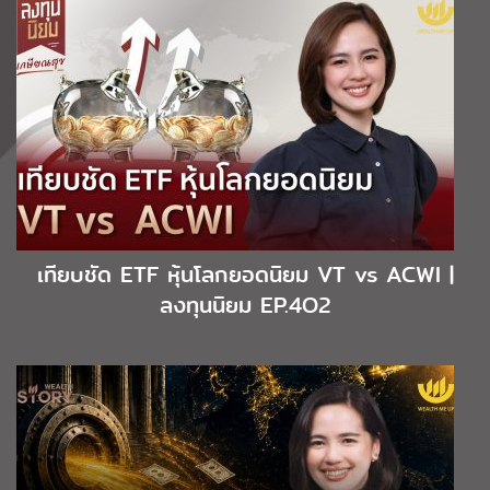
เทียบชัด ETF หุ้นโลกยอดนิยม VT vs ACWI |
ลงทุนนิยม EP.4O2