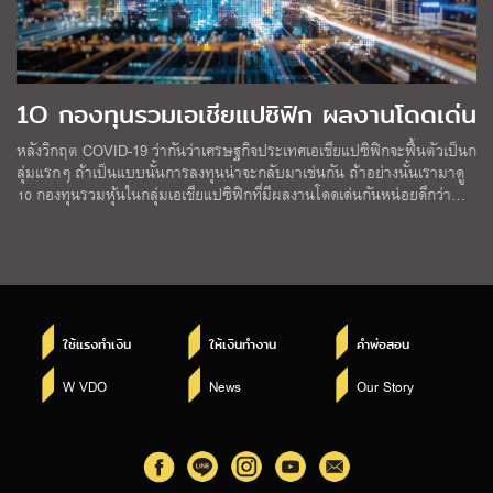
1O กองทุนรวมเอเชียแปซิฟิก ผลงานโดดเด่น
หลังวิกฤต COVID-19 ว่ากันว่าเศรษฐกิจประเทศเอเชียแปซิฟิกจะฟื้นตัวเป็นก
ลุ่มแรกๆ ถ้าเป็นแบบนั้นการลงทุนน่าจะกลับมาเช่นกัน ถ้าอย่างนั้นเรามาดู
10 กองทุนรวมหุ้นในกลุ่มเอเชียแปซิฟิกที่มีผลงานโดดเด่นกันหน่อยดีกว่า…
ใช้แรงทำเงิน
ให้เงินทำงาน
คำพ่อสอน
W VDO
News
Our Story