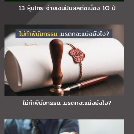
13 หุ้นไทย จ่ายเงินปันผลต่อเนื่อง 1O ปี
ไม่ทำพินัยกรรม…มรดกจะแบ่งยังไง?