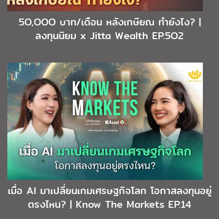
5O,OOO บาท/เดือน หลังเกษียณ ทำยังไง? |
ลงทุนนิยม x Jitta Wealth EP.5O2
เมื่อ AI มาเปลี่ยนเกมเศรษฐกิจโลก โอกาสลงทุนอยู่
ตรงไหน? | Know The Markets EP.14