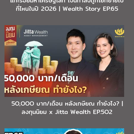
แกะรอยมหาเศรษฐีโลก เงินกำลังถูกโยกย้ายไป
ที่ไหนในปี 2O26 | Wealth Story EP.65
5O,OOO บาท/เดือน หลังเกษียณ ทำยังไง? |
ลงทุนนิยม x Jitta Wealth EP.5O2