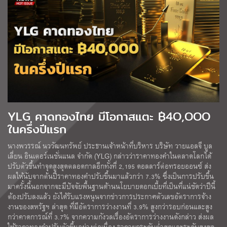
YLG คาดทองไทย มีโอกาสแตะ ฿4O,OOO
ในครึ่งปีแรก
นางพวรรณ์ นววัฒนทรัพย์ ประธานเจ้าหน้าที่บริหาร บริษัท วายแอลจี บูล
เลี่ยน อินเตอร์เนชั่นแนล จำกัด (YLG) กล่าวว่าราคาทองคำในตลาดโลกได้
ปรับตัวขึ้นทำจุดสูงสุดตลอดกาลอีกทั้งที่ 2,195 ดอลลาร์ต่อทรอยออนซ์ ส่ง
ผลให้นับจากต้นปีราคาทองคำปรับขึ้นมาแล้วกว่า 7.3% ซึ่งเป็นการปรับขึ้น
มาครั้งนี้นอกจากจะมีปัจจัยพื้นฐานด้านนโยบายดอกเบี้ยที่เป็นที่แน่ชัดว่าปีนี้
ต้องปรับลงแล้ว ยังได้รับแรงหนุนจากข่าวการประกาศตัวเลขอัตราการจ้าง
งานของสหรัฐฯ ล่าสุด ที่มีอัตราการว่างงานที่ 3.9% สูงกว่ารอบก่อนและสูง
กว่าคาดการณ์ที่ 3.7% จากความกังวลเรื่องอัตราการว่างงานดังกล่าว ส่งผล
ให้ราคาทองคำปรับตัวขึ้นอย่างต่อเนื่อง ราคายกระดับต่ำสุดและระดับสูงสุด