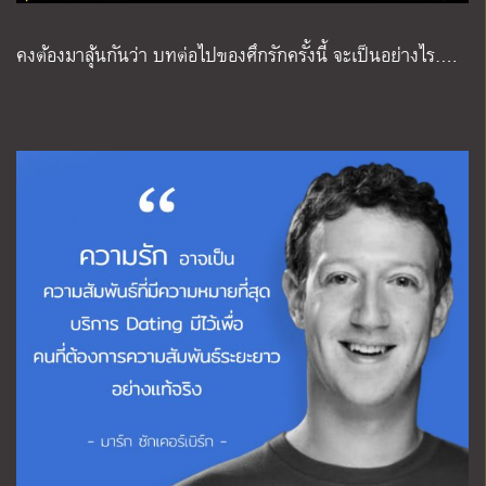
คงต้องมาลุ้นกันว่า บทต่อไปของศึกรักครั้งนี้ จะเป็นอย่างไร….