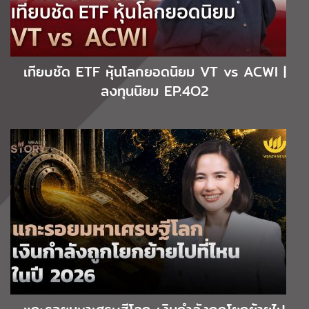
เทียบชัด ETF หุ้นโลกยอดนิยม VT vs ACWI |
ลงทุนนิยม EP.4O2