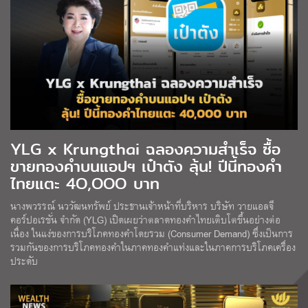
YLG x Krungthai ฉลองความสำเร็จ ซื้อ
ขายทองคำบนแอปฯ เป๋าตัง ลุ้น! ปีนี้ทองคำ
ไทยแตะ 4O,OOO บาท
นางพวรรณ์ นววัฒนทรัพย์ ประธานเจ้าหน้าที่บริหาร บริษัท วายแอลจี
คอร์ปอเรชั่น จำกัด (YLG) เปิดเผยว่าตลาดทองคำไทยเติบโตขึ้นอย่างต่อ
เนื่อง ในแง่ของการบริโภคทองคำโดยรวม (Consumer Demand) ซึ่งเป็นการ
รวมกันของการบริโภคทองคำในภาคทองคำแท่งและในภาคการบริโภคเครื่อง
ประดับ