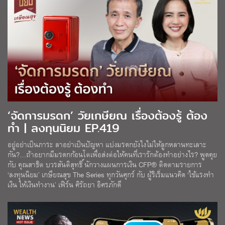
‘จัดการมรดก’ วัยเกษียณ เรื่องต้องรู้ ต้อง
ทำ | ลงทุนนิยม EP.419
อยู่อย่าเป็นภาระ ลาอย่าเป็นปัญหา แบ่งมรดกยังไงไม่ให้ลูกหลานทะเลาะ
กัน?…ถ้าอยากมีมรดกก้อนโตเพื่อส่งต่อให้คนที่เรารักต้องทำอย่างไร? พูดคุย
กับ คุณสาธิต บวรสันติสุทธิ์ นักวางแผนการเงิน CFP® ติดตามรายการ
‘ลงทุนนิยม’ เกษียณสุข The Series ทุกวันศุกร์ กับ ผู้ริเริ่มแนวคิด ‘ใช้แรงทำ
เงิน ให้เงินทำงาน’ เฟิร์น ศิรัถยา อิศรภักดี