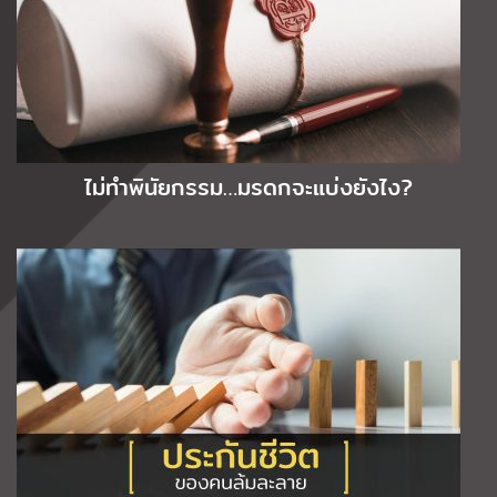
ไม่ทำพินัยกรรม…มรดกจะแบ่งยังไง?