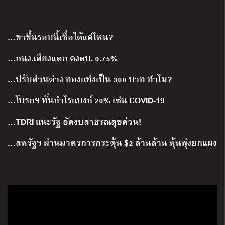
…ขาขึ้นรอบนี้เชื่อได้แค่ไหน?
…กนง.เสียงแตก คงดบ. 0.75%
…ปรับส่วนต่าง ทองแท่งเป็น 300 บาท ทำไม?
…โบรกฯ หั่นกำไรแบงก์ 20% เซ่น COVID-19
…TDRI แนะรัฐ อัดงบสาธรณสุขด่วน!
…สหรัฐฯ ผ่านมาตรการกระตุ้น $2 ล้านล้าน หุ้นพุ่งยกแผง