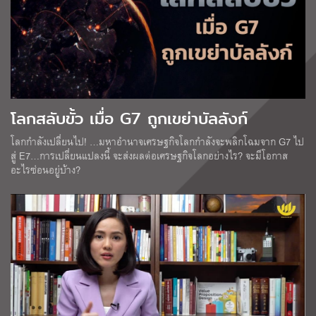
โลกสลับขั้ว เมื่อ G7 ถูกเขย่าบัลลังก์
โลกกำลังเปลี่ยนไป! …มหาอำนาจเศรษฐกิจโลกกำลังจะพลิกโฉมจาก G7 ไป
สู่ E7…การเปลี่ยนแปลงนี้ จะส่งผลต่อเศรษฐกิจโลกอย่างไร? จะมีโอกาส
อะไรซ่อนอยู่บ้าง?