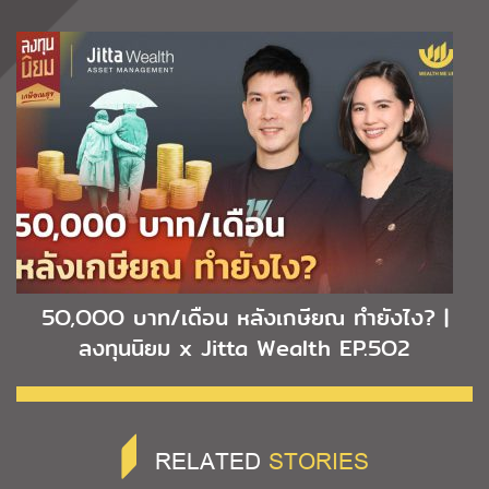
5O,OOO บาท/เดือน หลังเกษียณ ทำยังไง? |
ลงทุนนิยม x Jitta Wealth EP.5O2
RELATED
STORIES