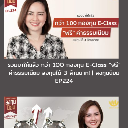
รวมมาให้แล้ว กว่า 1OO กองทุน E-Class “ฟรี”
ค่าธรรมเนียม ลงทุนได้ 3 ล้านบาท! | ลงทุนนิยม
EP.224