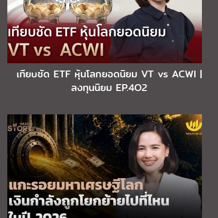
เทียบชัด ETF หุ้นโลกยอดนิยม VT vs ACWI |
ลงทุนนิยม EP.4O2