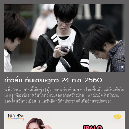
ข่าวสั้น ทันเศรษฐกิจ 24 ต.ค. 256O
หวั่น “เจนวาย” หนี้เสียพุ่ง | ผู้ว่าฯแบงก์ชาติ เผย ศก.โลกฟื้นตัว แต่เงินเฟ้อไม่
เพิ่ม | “ทีเอชบีเอ” หวั่นน้ำท่วมชะลอตลาดสร้างบ้าน | พาณิชย์ฯ ดึงนักขาย
ออนไลน์ขึ้นทะเบียน |2 แคว้นอิตาลีทำประชามติเพิ่มอำนาจปกครอง