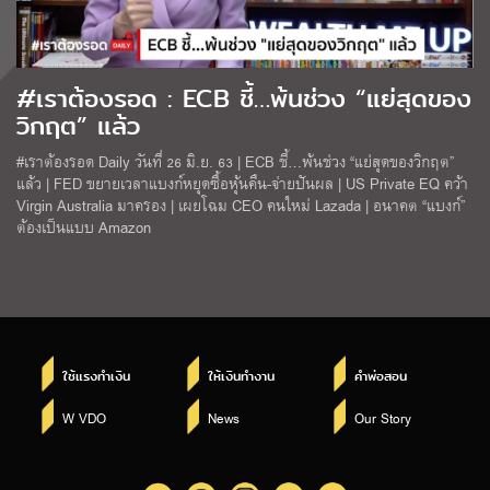
#เราต้องรอด : ECB ชี้…พ้นช่วง “แย่สุดของ
วิกฤต” แล้ว
#เราต้องรอด Daily วันที่ 26 มิ.ย. 63 | ECB ชี้…พ้นช่วง “แย่สุดของวิกฤต”
แล้ว | FED ขยายเวลาแบงก์หยุดซื้อหุ้นคืน-จ่ายปันผล | US Private EQ คว้า
Virgin Australia มาครอง | เผยโฉม CEO คนใหม่ Lazada | อนาคต “แบงก์”
ต้องเป็นแบบ Amazon
ใช้แรงทำเงิน
ให้เงินทำงาน
คำพ่อสอน
W VDO
News
Our Story