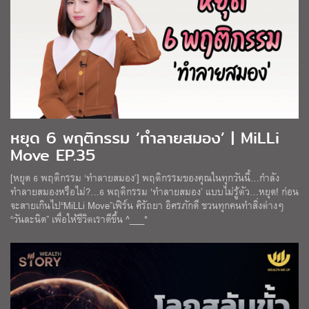
หยุด 6 พฤติกรรม ‘ทำลายสมอง’ | MiLLi
Move EP.35
[หยุด 6 พฤติกรรม ‘ทำลายสมอง’] พฤติกรรมของคุณในทุกวันนี้…กำลัง
ทำลายสมองหรือไม่?…6 พฤติกรรม ‘ทำลายสมอง’ แบบไม่รู้ตัว…หยุด! ก่อน
จะสายเกินไป“MiLLi Move”เฟิร์น ศิรัถยา อิศรภักดี ชวนทุกคนทำสิ่งต่างๆ
“วันละนิด” เพื่อให้ชีวิตเราดีขึ้น ^___*