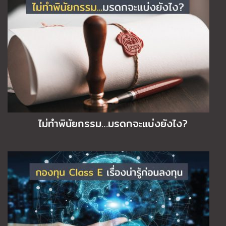
ไม่ทำพินัยกรรม…มรดกจะแบ่งยังไง?