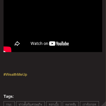
#WealthMeUp
Tags:
กนง.
ข่าวสั้นทันเศรษฐกิจ
ดอกเบี้ย
ตลาดหุ้น
เราต้องรอด