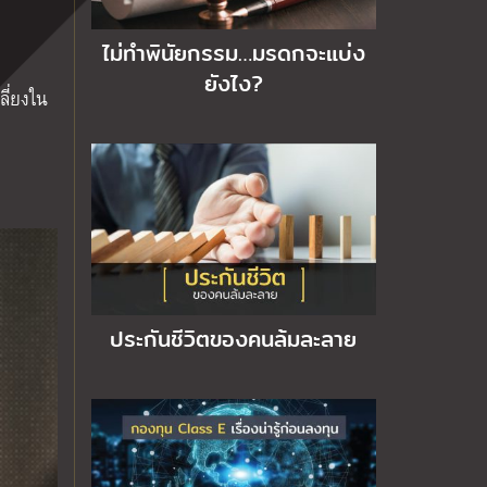
ไม่ทำพินัยกรรม…มรดกจะแบ่ง
ยังไง?
เลี่ยงใน
ประกันชีวิตของคนล้มละลาย