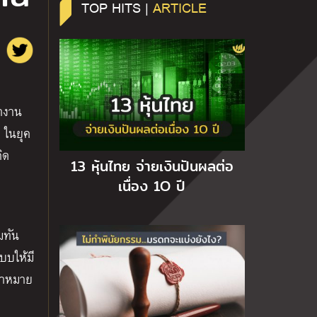
TOP HITS |
ARTICLE
ทำงาน
 ในยุค
ิด
13 หุ้นไทย จ่ายเงินปันผลต่อ
เนื่อง 1O ปี
มทัน
บบให้มี
ป้าหมาย