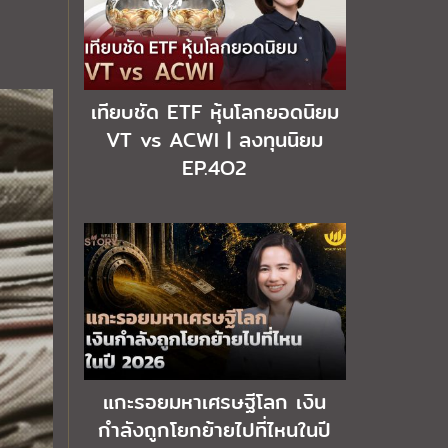
เทียบชัด ETF หุ้นโลกยอดนิยม
VT vs ACWI | ลงทุนนิยม
EP.4O2
แกะรอยมหาเศรษฐีโลก เงิน
กำลังถูกโยกย้ายไปที่ไหนในปี