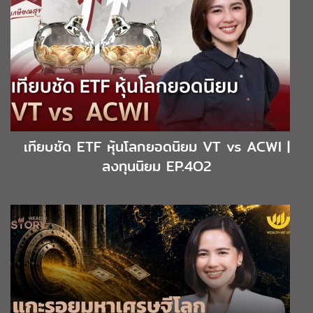
เทียบชัด ETF หุ้นโลกยอดนิยม VT vs ACWI |
ลงทุนนิยม EP.4O2