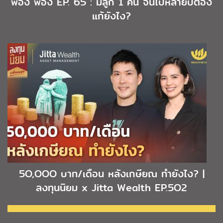
พอง พอง EP. 65 : มีลูก 1 คน จนไปหลายปีต้อง
แก้ยังไง?
5O,OOO บาท/เดือน หลังเกษียณ ทำยังไง? |
ลงทุนนิยม x Jitta Wealth EP.5O2