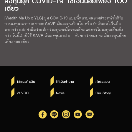
ลงทุนยุค COVID-19...ใช้เงินน้อยเพียง 1OO
เดียว
[Wealth Me Up x YLG] ยุค COVID-19 แบบนี้หลายคนอาจส่ายหน้าให้กับ
การลงทุนเพราะอยากจะ SAVE เงินลงทุนก้อนโต หรือ กำเงินสดไว้ในมือ
มากกว่า แต่อย่าลืมว่าแม้การลงทุนจะมีความเสี่ยง แต่การไม่ลงทุนเสี่ยงยิ่ง
กว่า วันนี้เรามีวิธี SAVE เงินลงทุนมาฝาก…ด้วยการออมทอง เงินลงทุนน้อย
เพียง 100 เดียว
ใช้แรงทำเงิน
ให้เงินทำงาน
คำพ่อสอน
W VDO
News
Our Story