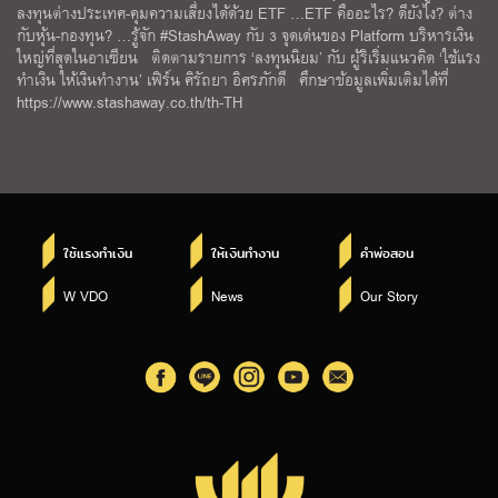
ลงทุนต่างประเทศ-คุมความเสี่ยงได้ด้วย ETF …ETF คืออะไร? ดียังไง? ต่าง
กับหุ้น-กองทุน? …รู้จัก #StashAway กับ 3 จุดเด่นของ Platform บริหารเงิน
ใหญ่ที่สุดในอาเซียน ติดตามรายการ ‘ลงทุนนิยม’ กับ ผู้ริเริ่มแนวคิด ‘ใช้แรง
ทำเงิน ให้เงินทำงาน’ เฟิร์น ศิรัถยา อิศรภักดี ศึกษาข้อมูลเพิ่มเติมได้ที่
https://www.stashaway.co.th/th-TH
ใช้แรงทำเงิน
ให้เงินทำงาน
คำพ่อสอน
W VDO
News
Our Story