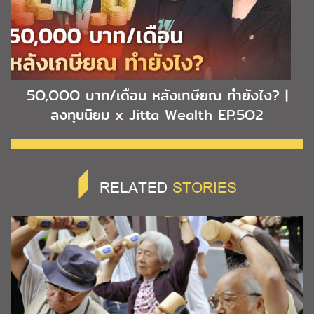
5O,OOO บาท/เดือน หลังเกษียณ ทำยังไง? |
ลงทุนนิยม x Jitta Wealth EP.5O2
RELATED
STORIES