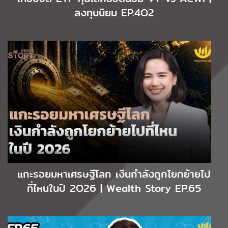
ลงทุนนิยม EP.4O2
แกะรอยมหาเศรษฐีโลก เงินกำลังถูกโยกย้ายไป
ที่ไหนในปี 2O26 | Wealth Story EP.65