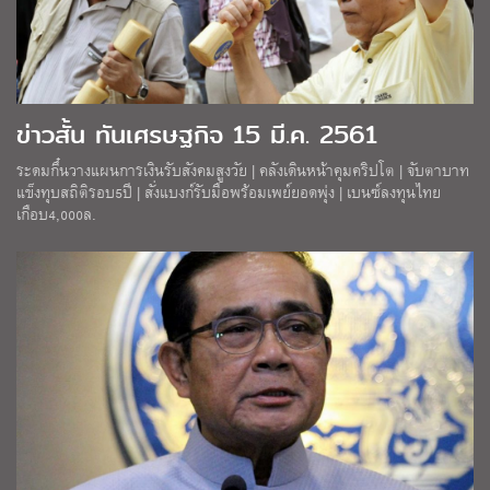
ข่าวสั้น ทันเศรษฐกิจ 15 มี.ค. 2561
ระดมกึ๋นวางแผนการเงินรับสังคมสูงวัย | คลังเดินหน้าคุมคริปโต | จับตาบาท
แข็งทุบสถิติรอบ5ปี | สั่งแบงก์รับมือพร้อมเพย์ยอดพุ่ง | เบนซ์ลงทุนไทย
เกือบ4,000ล.