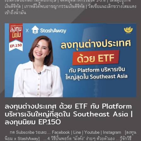
เงินดิจิทัล | เกาหลีใต้พบอาชญากรรมเงินดิจิทัล | รัสเซียแนะเลิกขวางโสมแดง
เข้าถึงน้ำมัน
ลงทุนต่างประเทศ ด้วย ETF กับ Platform
บริหารเงินใหญ่ที่สุดใน Southeast Asia |
ลงทุนนิยม EP.15O
กด Subscribe รอเลย… Facebook | Line | Youtube | Instagram [ลงทุน
นิยม x StashAway] …4 วิธีปั้นพอร์ต “มั่งคั่ง” ง่ายๆ ด้วยตัวเอง …รู้จักวิธี