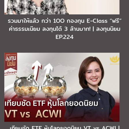
รวมมาให้แล้ว กว่า 1OO กองทุน E-Class “ฟรี”
ค่าธรรมเนียม ลงทุนได้ 3 ล้านบาท! | ลงทุนนิยม
EP.224
เทียบชัด ETF หุ้นโลกยอดนิยม VT vs ACWI |