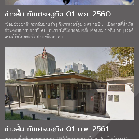
ข่าวสั้น ทันเศรษฐกิจ O1 พ.ย. 256O
“ช็อปช่วยชาติ” จะกลับมาแล้ว | คิงเพาเวอร์คุม 3 สนามบิน | เปิดสายสีน้ำเงิน
ส่วนต่อขยายปลายปี 61 | คนรายได้น้อยออมเฉลี่ยเดือนละ 2 พันบาท | เวิลด์
แบงค์จัดไทยติดท็อป10 พัฒนา ศก.
ข่าวสั้น ทันเศรษฐกิจ O1 ก.พ. 2561
เซ็นทรัลซื้อที่สถานทูตอังกฤษ | จีดีพีอุตสาหกรรมโต 2-3% | ไลน์ลุยธุรกิจ