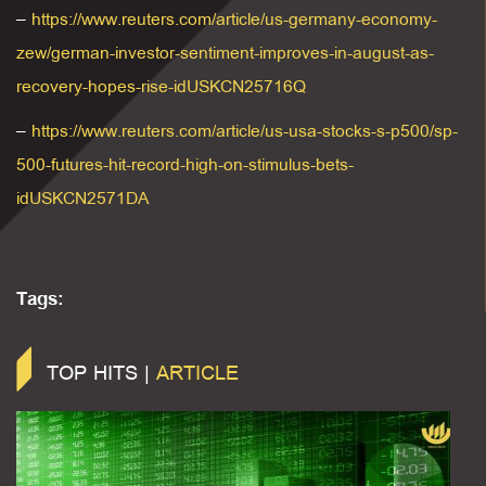
–
https://www.reuters.com/article/us-germany-economy-
zew/german-investor-sentiment-improves-in-august-as-
recovery-hopes-rise-idUSKCN25716Q
–
https://www.reuters.com/article/us-usa-stocks-s-p500/sp-
500-futures-hit-record-high-on-stimulus-bets-
idUSKCN2571DA
Tags:
TOP HITS |
ARTICLE