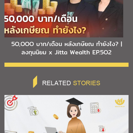
5O,OOO บาท/เดือน หลังเกษียณ ทำยังไง? |
ลงทุนนิยม x Jitta Wealth EP.5O2
RELATED
STORIES