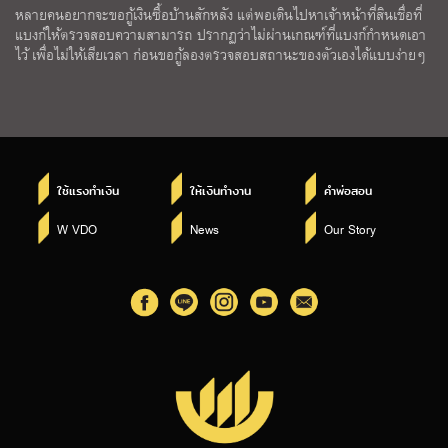
หลายคนอยากจะขอกู้เงินซื้อบ้านสักหลัง แต่พอเดินไปหาเจ้าหน้าที่สินเชื่อที่
แบงก์ให้ตรวจสอบความสามารถ ปรากฏว่าไม่ผ่านเกณฑ์ที่แบงก์กำหนดเอา
ไว้ เพื่อไม่ให้เสียเวลา ก่อนขอกู้ลองตรวจสอบสถานะของตัวเองได้แบบง่ายๆ
ใช้แรงทำเงิน
ให้เงินทำงาน
คำพ่อสอน
W VDO
News
Our Story