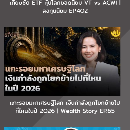
เทียบชัด ETF หุ้นโลกยอดนิยม VT vs ACWI |
ลงทุนนิยม EP.4O2
แกะรอยมหาเศรษฐีโลก เงินกำลังถูกโยกย้ายไป
ที่ไหนในปี 2O26 | Wealth Story EP.65