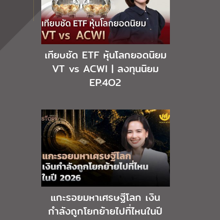
เทียบชัด ETF หุ้นโลกยอดนิยม
VT vs ACWI | ลงทุนนิยม
EP.4O2
แกะรอยมหาเศรษฐีโลก เงิน
กำลังถูกโยกย้ายไปที่ไหนในปี