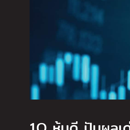
1O หุ้นดี ปันผลเด