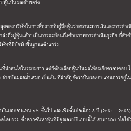
ก็บหุ้นปันผลเข้าพอร์ต
ี่สุดของบริษัทในการสื่อสารกับผู้ถือหุ้นว่าสถานะการเงินและการดำเ
ูกส่งถึงผู้หุ้นแล้ว” เป็นการสะท้อนถึงศักยภาพการดำเนินธุรกิจ ที่สำคั
ษัทที่มีปัจจัยพื้นฐานแข็งแกร่ง
ุนที่น่าสนใจในระยะยาว แต่ก็ต้องเลือกหุ้นปันผลให้ละเอียดรอบคอบ 
คง จ่ายปันผลสม่ำเสมอ เป็นต้น ที่สำคัญอัตราปันผลตอบแทนควรอยู่ในร
ราปันผลตอบแทน 5% ขึ้นไป และเพิ่มขึ้นต่อเนื่อง 3 ปี (2561 – 2563) 
ลาดโดยรวม ซึ่งหากค้นหาหุ้นที่มีคุณสมบัติแบบนี้ได้ สามารถเบาใจได้ว่