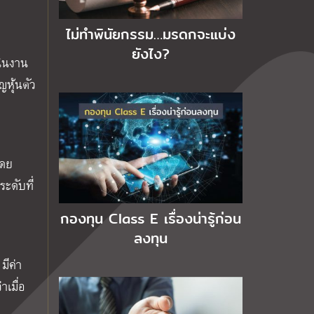
ไม่ทำพินัยกรรม…มรดกจะแบ่ง
ยังไง?
นินงาน
ญหุ้นตัว
โดย
ะดับที่
กองทุน Class E เรื่องน่ารู้ก่อน
ลงทุน
มีค่า
าเมื่อ