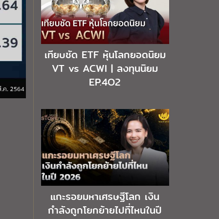
เทียบชัด ETF หุ้นโลกยอดนิยม
VT vs ACWI | ลงทุนนิยม
EP.4O2
แกะรอยมหาเศรษฐีโลก เงิน
กำลังถูกโยกย้ายไปที่ไหนในปี