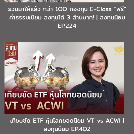
รวมมาให้แล้ว กว่า 1OO กองทุน E-Class “ฟรี”
ค่าธรรมเนียม ลงทุนได้ 3 ล้านบาท! | ลงทุนนิยม
EP.224
เทียบชัด ETF หุ้นโลกยอดนิยม VT vs ACWI |
ลงทุนนิยม EP.4O2