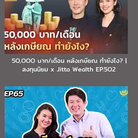
5O,OOO บาท/เดือน หลังเกษียณ ทำยังไง? |
ลงทุนนิยม x Jitta Wealth EP.5O2