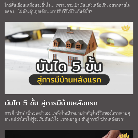
ใกล้สิ้นเดือนเหมือนจะสิ้นใจ… เพราะกระเป๋าเงินแห้งเหลือเกิน อยากหายใจ
คล่อง…ไม่ต้องลุ้นทุกเดือน มาปรับวิธีใช้เงินกันดีมั้ย?
บันได 5 ขั้น สู่การมีบ้านหลังแรก
การมี ‘บ้าน’ เป็นของตัวเอง…หนึ่งในเป้าหมายสำคัญในชีวิตของใครหลายๆ
คน แต่ถ้าใครไม่รู้จะเริ่มต้นยังไง…ชวนมาดู 5 ขั้นสู่การมี ‘บ้านหลังแรก’