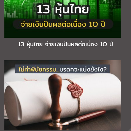
13 หุ้นไทย จ่ายเงินปันผลต่อเนื่อง 1O ปี