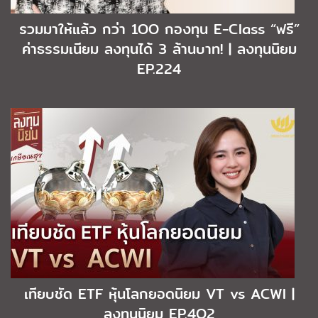
รวมมาให้แล้ว กว่า 1OO กองทุน E-Class “ฟรี”
ค่าธรรมเนียม ลงทุนได้ 3 ล้านบาท! | ลงทุนนิยม
EP.224
เทียบชัด ETF หุ้นโลกยอดนิยม VT vs ACWI |
ลงทุนนิยม EP.4O2