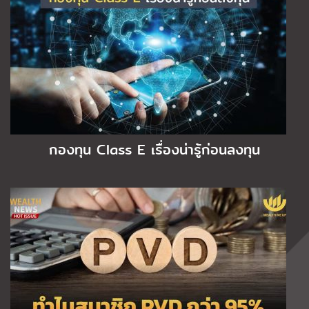
กองทุน Class E เรื่องน่ารู้ก่อนลงทุน