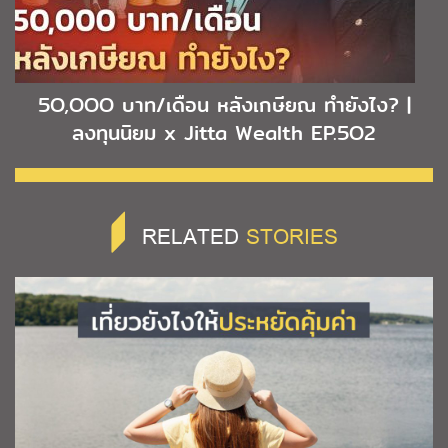
5O,OOO บาท/เดือน หลังเกษียณ ทำยังไง? |
ลงทุนนิยม x Jitta Wealth EP.5O2
RELATED
STORIES