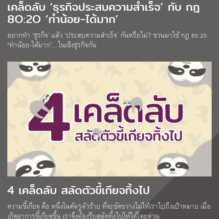
เคล็ดลับ ‘ธุรกิจประสบความสำเร็จ’ กับ กฎ
8O:2O ‘ทำน้อย-ได้มาก’
อยากทำ ‘ธุรกิจ’ แล้ว ‘ประสบความสำเร็จ’ กันหรือไม่? ชวนมาใช้ กฎ 80:20
“ทำน้อย-ได้มาก”…ในเชิงธุรกิจกัน
4 เคล็ดลับ สลัดตัวขี้เกียจทิ้งไป
ความขี้เกียจ คือ หนึ่งในศัตรูตัวร้าย ที่จะขัดขวางไม่ให้เราไปถึงเป้าหมาย เมื่อ
เกิดอาการขี้เกียจขึ้น เราจึงต้องรีบสลัดทิ้งไปให้ได้โดยด่วน