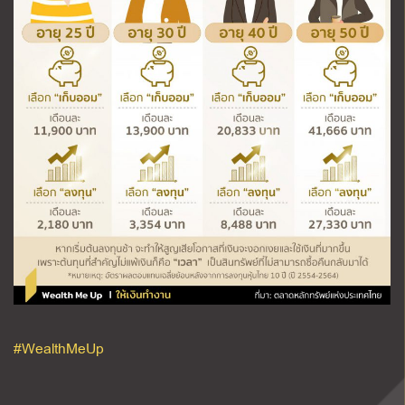
#WealthMeUp