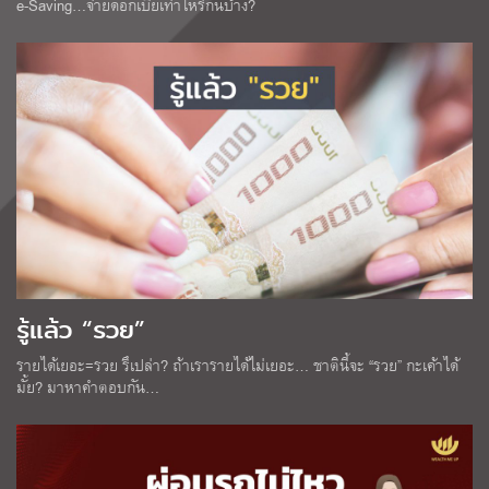
e-Saving…จ่ายดอกเบี้ยเท่าไหร่กันบ้าง?
รู้แล้ว “รวย”
รายได้เยอะ=รวย รึเปล่า? ถ้าเรารายได้ไม่เยอะ… ชาตินี้จะ “รวย” กะเค้าได้
มั้ย? มาหาคำตอบกัน…