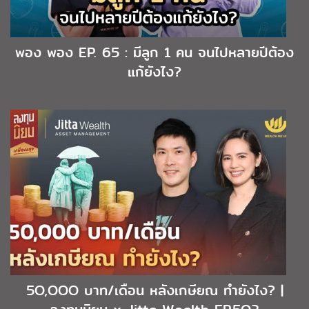
พอง พอง EP. 65 : มีลูก 1 คน จนไปหลายปีต้อง
แก้ยังไง?
5O,OOO บาท/เดือน หลังเกษียณ ทำยังไง? |