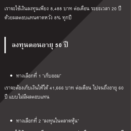
เราจะใช้เงินลงทุนเพียง
8,488
บาท ต่อเดือน ระยะเวลา
20
ปี
ด้วยผลตอบแทนคาดหวัง
8%
ทุกปี
ลงทุนตอนอายุ
50
ปี
ทางเลือกที่
1 “
เก็บออม
”
เราจะต้องเก็บเงินให้ได้
41,666
บาท ต่อเดือน ไปจนถึงอายุ
60
ปี แบบไม่มีผลตอบแทน
ทางเลือกที่
2 “
ลงทุนในตลาดหุ้น
“