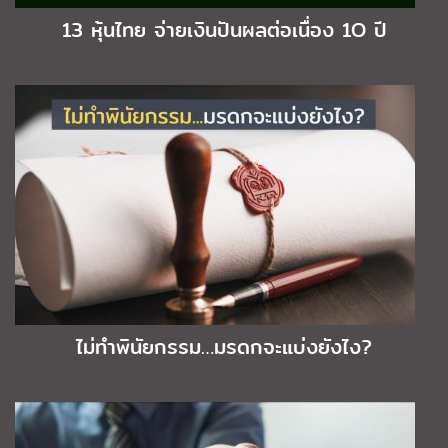
13 หุ้นไทย จ่ายเงินปันผลต่อเนื่อง 1O ปี
ไม่ทำพินัยกรรม…มรดกจะแบ่งยังไง?