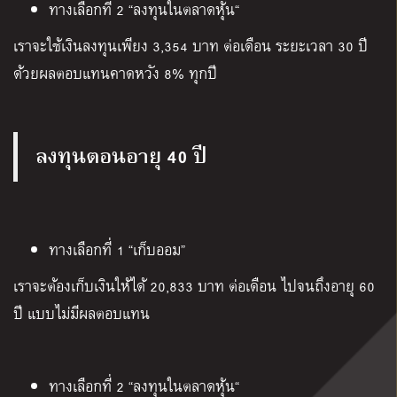
ทางเลือกที่
2 “
ลงทุนในตลาดหุ้น
“
เราจะใช้เงินลงทุนเพียง
3,354
บาท ต่อเดือน ระยะเวลา
30
ปี
ด้วยผลตอบแทนคาดหวัง
8%
ทุกปี
ลงทุนตอนอายุ
40
ปี
ทางเลือกที่
1 “
เก็บออม
”
เราจะต้องเก็บเงินให้ได้
20,833
บาท ต่อเดือน ไปจนถึงอายุ
60
ปี แบบไม่มีผลตอบแทน
ทางเลือกที่
2 “
ลงทุนในตลาดหุ้น
“