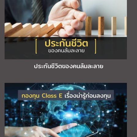
ประกันชีวิตของคนล้มละลาย