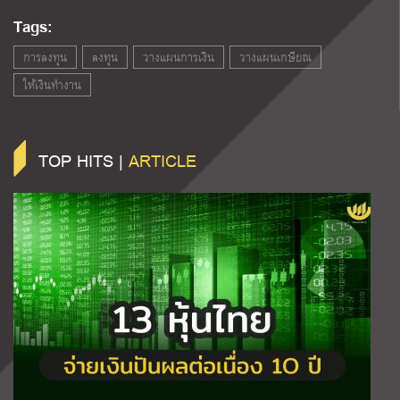
Tags:
การลงทุน
ลงทุน
วางแผนการเงิน
วางแผนเกษียณ
ให้เงินทำงาน
TOP HITS |
ARTICLE