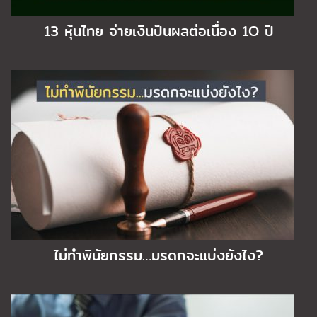
13 หุ้นไทย จ่ายเงินปันผลต่อเนื่อง 1O ปี
ไม่ทำพินัยกรรม…มรดกจะแบ่งยังไง?