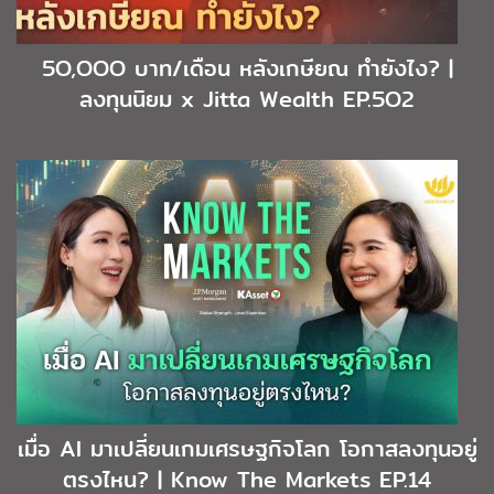
5O,OOO บาท/เดือน หลังเกษียณ ทำยังไง? |
ลงทุนนิยม x Jitta Wealth EP.5O2
เมื่อ AI มาเปลี่ยนเกมเศรษฐกิจโลก โอกาสลงทุนอยู่
ตรงไหน? | Know The Markets EP.14