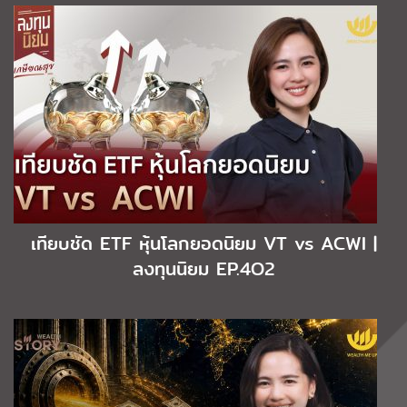
เทียบชัด ETF หุ้นโลกยอดนิยม VT vs ACWI |
ลงทุนนิยม EP.4O2