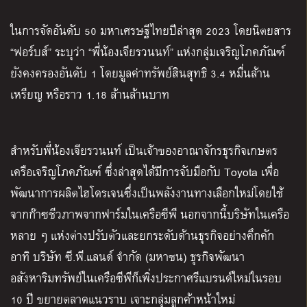
ในการจัดอันดับ
50
มหาเศรษฐีไทยปีล่าสุด
2023
โดยนิตยสาร
“
ฟอร์บส์
”
ระบุว่า
“
พี่น้องเจียรวนนท์
”
แห่งกลุ่มเจริญโภคภัณฑ์
ยังคงครองอันดับ
1
โดยมูลค่าทรัพย์สินสุทธิ
3.4
หมื่นล้าน
เหรียญ หรือราว
1.18
ล้านล้านบาท
สำหรับพี่น้องเจียรวนนท์ เป็นเจ้าของอาณาจักรธุรกิจเกษตร
เครือเจริญโภคภัณฑ์ ซึ่งล่าสุดได้มีการจับมือกับ
Toyota
เพื่อ
พัฒนาการผลิตไฮโดรเจนซึ่งเป็นพลังงานทางเลือกใหม่โดยใช้
จากก๊าซชีวภาพจากฟาร์มในเครือซีพี นอกจากนี้บริษัทในเครือ
หลาย ๆ แห่งต่างปรับตัวและยกระดับด้านธุรกิจอย่างคึกคัก
อาทิ บริษัท ซี
.
พี
.
แลนด์ จำกัด
(
มหาชน
)
ธุรกิจพัฒนา
อสังหาริมทรัพย์ในเครือซีพีก็เพิ่งประกาศรีแบรนด์ใหม่ในรอบ
10
ปี ขยายตลาดแนวราบ เจาะกลุ่มลูกค้าหน้าใหม่