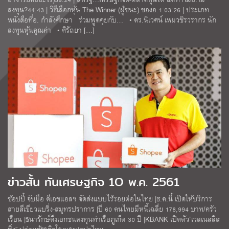
ลงทุน?44:43 | วิธีเลือกหุ้น The Winner (ผู้ชนะ) ของอ.1:03:26 | ประเภท
หนังสือที่อ. กำลังศึกษา ร่วมพูดคุยกับ… • ดร.นิเวศน์ เหมวชิรวรากร นัก
ลงทุนหุ้นคุณค่า • ศิรัถยา […]
ข่าวสั้น ทันเศรษฐกิจ 1O พ.ค. 2561
ช้อปปี้ จับมือ ดีเอชแอลฯ จัดส่งแบบไร้รอยต่อในไทย |ธ.ค.นี้ เปิดให้บริการ
สายสีเขียวแบริ่ง-สมุทรปราการ |ปี 60 คนไทยมีหนี้เฉลี่ย 178,994 บาท/ครัว
เรือน |ธนารักษ์ดึงเอกชนลงทุนท่าเรือภูเก็ต 30 ปี |KBANK เปิดตัว”เวลเนสลิส