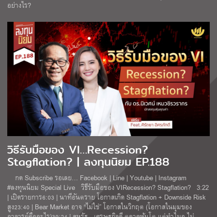
อย่างไร?
วิธีรับมือของ VI…Recession?
Stagflation? | ลงทุนนิยม EP.188
กด Subscribe รอเลย… Facebook | Line | Youtube | Instagram
#ลงทุนนิยม Special Live วิธีรับมือของ VIRecession? Stagflation? 3:22
| เปิดรายการ6:03 | นาทีอันตราย โอกาสเกิด Stagflation + Downside Risk
สูง23:40 | Bear Market อาจ “ไม่ใช่” โอกาสในวิกฤต (โอกาสในมุมของ
อาจารย์คืออะไร)39:24 | สหรัฐ…เศรษฐกิจดี-ตลาดหุ้นโต แต่ทำไมอ.ไม่