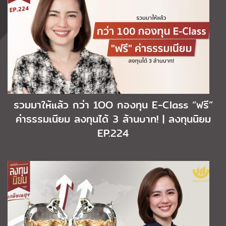
รวมมาให้แล้ว กว่า 1OO กองทุน E-Class “ฟรี”
ค่าธรรมเนียม ลงทุนได้ 3 ล้านบาท! | ลงทุนนิยม
EP.224