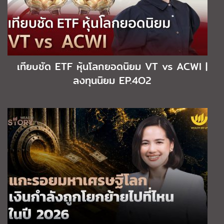
เทียบชัด ETF หุ้นโลกยอดนิยม VT vs ACWI |
ลงทุนนิยม EP.4O2