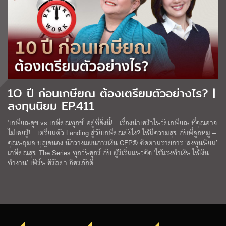
1O ปี ก่อนเกษียณ ต้องเตรียมตัวอย่างไร? |
ลงทุนนิยม EP.411
‘เกษียณสุข vs เกษียณทุกข์’ อยู่ที่สิ่งนี้!…เรื่องน่าเศร้าในวัยเกษียณ ที่คุณอาจ
ไม่เคยรู้!…เตรียมตัว Landing สู่วัยเกษียณยังไง? ให้มีความสุข กับพี่ลูกหมู –
คุณนฤมล บุญสนอง นักวางแผนการเงิน CFP® ติดตามรายการ ‘ลงทุนนิยม’
เกษียณสุข The Series ทุกวันศุกร์ กับ ผู้ริเริ่มแนวคิด ‘ใช้แรงทำเงิน ให้เงิน
ทำงาน’ เฟิร์น ศิรัถยา อิศรภักดี