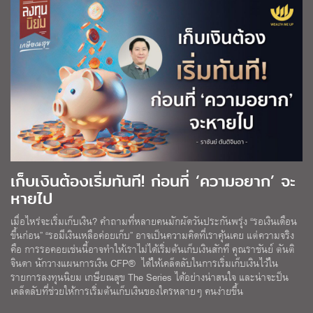
เก็บเงินต้องเริ่มทันที! ก่อนที่ ‘ความอยาก’ จะ
หายไป
เมื่อไหร่จะเริ่มเก็บเงิน? คำถามที่หลายคนมักผัดวันประกันพรุ่ง “รอเงินเดือน
ขึ้นก่อน” “รอมีเงินเหลือค่อยเก็บ” อาจเป็นความคิดที่เราคุ้นเคย แต่ความจริง
คือ การรอคอยเช่นนี้อาจทำให้เราไม่ได้เริ่มต้นเก็บเงินสักที คุณราชันย์ ตันติ
จินดา นักวางแผนการเงิน CFP® ได้ให้เคล็ดลับในการเริ่มเก็บเงินไว้ใน
รายการลงทุนนิยม เกษียณสุข The Series ได้อย่างน่าสนใจ และน่าจะป็น
เคล็ดลับที่ช่วยให้การเริ่มต้นเก็บเงินของใครหลายๆ คนง่ายขึ้น