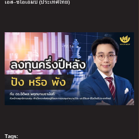
เอส
–
ซีไอเอ็มบี
(
ประเทศไทย
)
Tags: