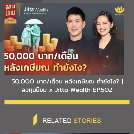
5O,OOO บาท/เดือน หลังเกษียณ ทำยังไง? |
ลงทุนนิยม x Jitta Wealth EP.5O2
RELATED
STORIES