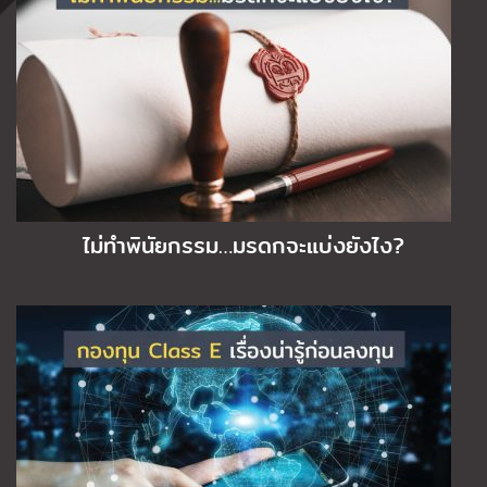
ไม่ทำพินัยกรรม…มรดกจะแบ่งยังไง?