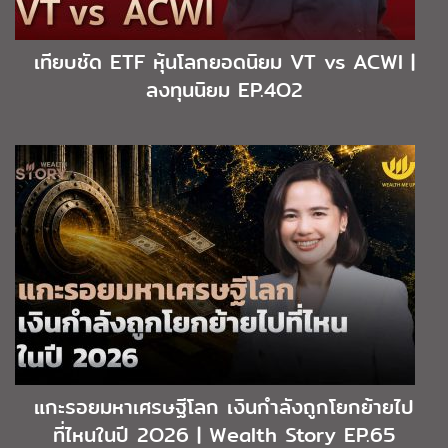
เทียบชัด ETF หุ้นโลกยอดนิยม VT vs ACWI |
ลงทุนนิยม EP.4O2
แกะรอยมหาเศรษฐีโลก เงินกำลังถูกโยกย้ายไป
ที่ไหนในปี 2O26 | Wealth Story EP.65