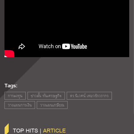
Tags:
การลงทุน
ข่าวสั้น ทันเศรษฐกิจ
ดร.นิเวศน์ เหมวชิรวรากร
วางแผนการเงิน
วางแผนเกษียณ
TOP HITS |
ARTICLE