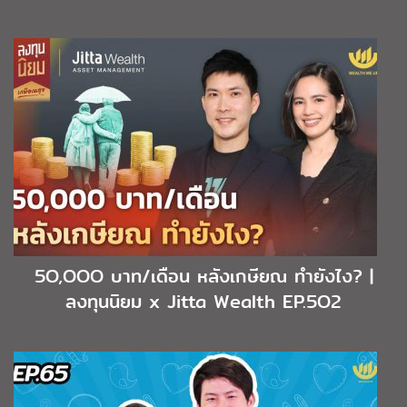
5O,OOO บาท/เดือน หลังเกษียณ ทำยังไง? |
ลงทุนนิยม x Jitta Wealth EP.5O2