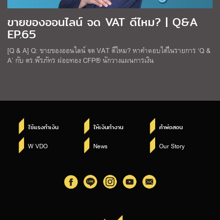
ขายของออนไลน์ จด VAT ดีไหม? | Q&A
EP.65
[Q & A] Q: ขายของออนไลน์ จด VAT ดีไหม? หาคำตอบได้ในรายการ ‘Q &
A’ กับ ดร.พีรภัทร ฝอยทอง CFP® นักวางแผนการเงิน
ใช้แรงทำเงิน
ให้เงินทำงาน
คำพ่อสอน
W VDO
News
Our Story