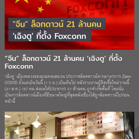
“จีน” ล็อกดาวน์ 21 ล้านคน ‘เฉิงตู’ ที่ตั้ง
Foxconn
‘เฉิงตู’ เมืองหลวงของมณฑลเสฉวน ประกาศล็อคดาวน์จากมาตรการ Zero-
COVID ตั้งแต่เย็นวันนี้ (1 ก.ย.) เป็นต้นไป หลังรายงานผู้ติดเชื้อใหม่วานนี้
(31 ส.ค.) 157 คน ส่งผลให้ประชากร 21 ล้านคน ถูกจำกัดพื้นที่ โดยนับ
เป็นการล็อคดาวน์เมืองที่มีขนาดใหญ่ที่สุดหลังเซี่ยงไฮ้ถูกล็อคดาวน์ไปก่อน
หน้านี้