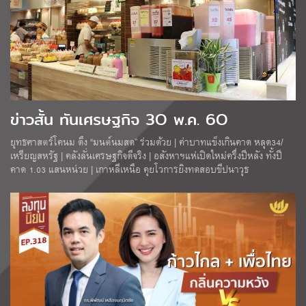
ข่าวสั้น ทันเศรษฐกิจ 3O พ.ค. 6O
ยุทธศาสตร์โคนม ดึง “มนต์นมสด” ร่วมด้วย | ค่าบาทแข็งเกินคาด หลุด34/
เหรียญสหรัฐ | คลังลั่นเศรษฐกิจดีจริง | อสังหาฯแห่เปิดใหม่ครึ่งปีหลัง ทั้งปี
คาด 1.03 แสนหน่วย | เกาหลีเหนือ คุยโวการยิงทดสอบขีปนาวุธ