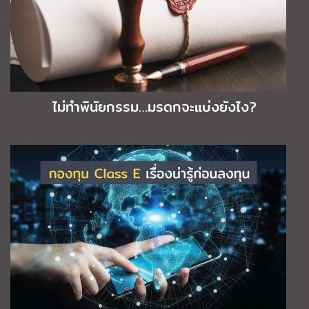
ไม่ทำพินัยกรรม…มรดกจะแบ่งยังไง?