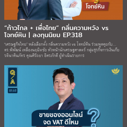
“ก้าวไกล + เพื่อไทย” กลิ่นความหวัง vs
โจทย์หิน | ลงทุนนิยม EP.318
“เศรษฐกิจไทย” หลังเลือกตั้ง กลิ่นความหวัง vs โจทย์หิน ร่วมพูดคุยกับ…
ดร.พิพัฒน์ เหลืองนฤมิตชัย หัวหน้านักเศรษฐศาสตร์ กลุ่มธุรกิจการเงินเกีย
รตินาคินภัทร คุณศิรัถยา อิศรภักดี ผู้ดำเนินรายการ