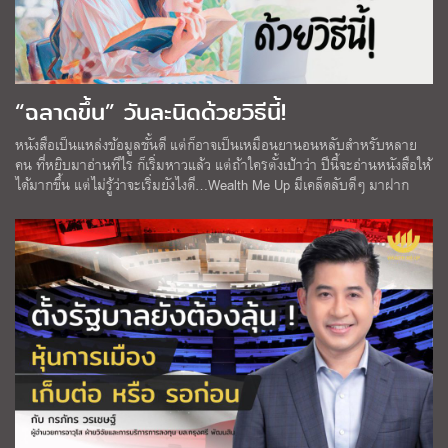
“ฉลาดขึ้น” วันละนิดด้วยวิธีนี้!
หนังสือเป็นแหล่งข้อมูลชั้นดี แต่ก็อาจเป็นเหมือนยานอนหลับสำหรับหลาย
คน ที่หยิบมาอ่านทีไร ก็เริ่มหาวแล้ว แต่ถ้าใครตั้งเป้าว่า ปีนี้จะอ่านหนังสือให้
ได้มากขึ้น แต่ไม่รู้ว่าจะเริ่มยังไงดี…Wealth Me Up มีเคล็ดลับดีๆ มาฝาก