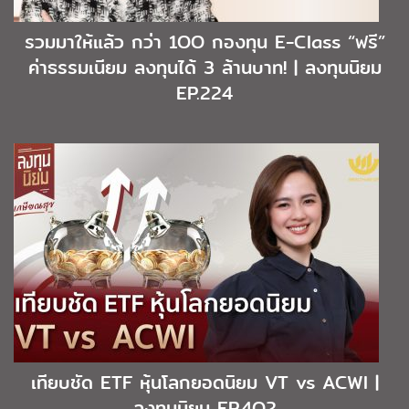
รวมมาให้แล้ว กว่า 1OO กองทุน E-Class “ฟรี”
ค่าธรรมเนียม ลงทุนได้ 3 ล้านบาท! | ลงทุนนิยม
EP.224
เทียบชัด ETF หุ้นโลกยอดนิยม VT vs ACWI |
ลงทุนนิยม EP.4O2