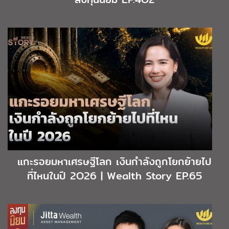
แกะรอยมหาเศรษฐีโลก เงินกำลังถูกโยกย้ายไป
ที่ไหนในปี 2O26 | Wealth Story EP.65