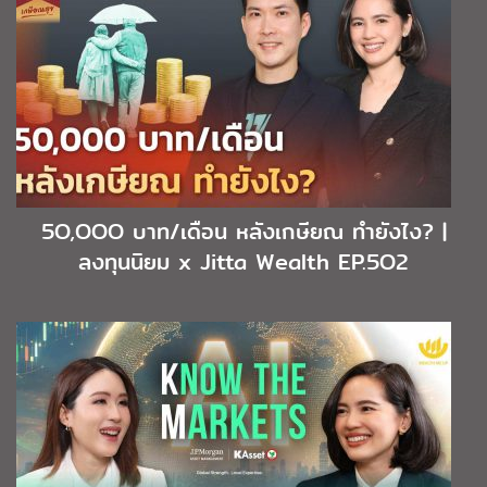
5O,OOO บาท/เดือน หลังเกษียณ ทำยังไง? |
ลงทุนนิยม x Jitta Wealth EP.5O2