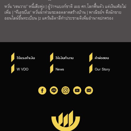
หวั่น “เจนวาย” หนี้เสียพุ่ง | ผู้ว่าฯแบงก์ชาติ เผย ศก.โลกฟื้นตัว แต่เงินเฟ้อไม่
เพิ่ม | “ทีเอชบีเอ” หวั่นน้ำท่วมชะลอตลาดสร้างบ้าน | พาณิชย์ฯ ดึงนักขาย
ออนไลน์ขึ้นทะเบียน |2 แคว้นอิตาลีทำประชามติเพิ่มอำนาจปกครอง
ใช้แรงทำเงิน
ให้เงินทำงาน
คำพ่อสอน
W VDO
News
Our Story