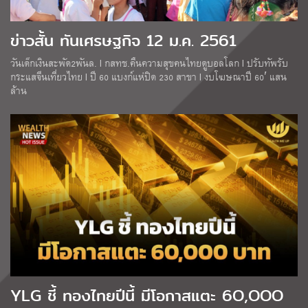
ข่าวสั้น ทันเศรษฐกิจ 12 ม.ค. 2561
วันเด็กเงินสะพัด2พันล. l กสทช.คืนความสุขคนไทยดูบอลโลก l ปรับทัพรับ
กระแสจีนเที่ยวไทย l ปี 60 แบงก์แห่ปิด 230 สาขา l งบโฆษณาปี 60′ แสน
ล้าน
YLG ชี้ ทองไทยปีนี้ มีโอกาสแตะ 6O,OOO