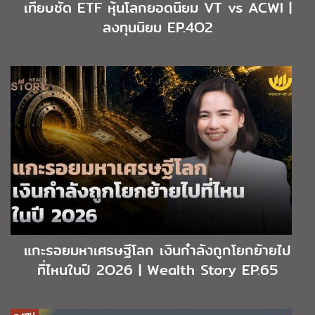
เทียบชัด ETF หุ้นโลกยอดนิยม VT vs ACWI |
ลงทุนนิยม EP.4O2
แกะรอยมหาเศรษฐีโลก เงินกำลังถูกโยกย้ายไป
ที่ไหนในปี 2O26 | Wealth Story EP.65