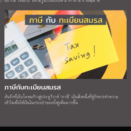
อยากมี ‘เงินเก็บ’ แต่ไม่รู้จะเริ่มยังไงดี มาทำตาม 6 Steps นี้!
ภาษีกับทะเบียนสมรส
ต้นรักที่เติบโตจนก้าวสู่ประตูวิวาห์ “ภาษี” เป็นสิ่งหนึ่งที่คู่รักควรทำความ
เข้าใจเพื่อให้เงินในกระเป๋าของทั้งคู่เพิ่มมากขึ้น