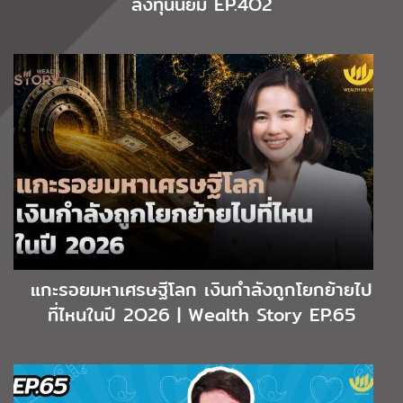
ลงทุนนิยม EP.4O2
แกะรอยมหาเศรษฐีโลก เงินกำลังถูกโยกย้ายไป
ที่ไหนในปี 2O26 | Wealth Story EP.65