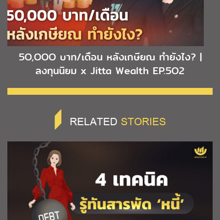
5O,OOO บาท/เดือน หลังเกษียณ ทำยังไง? |
ลงทุนนิยม x Jitta Wealth EP.5O2
RELATED
STORIES