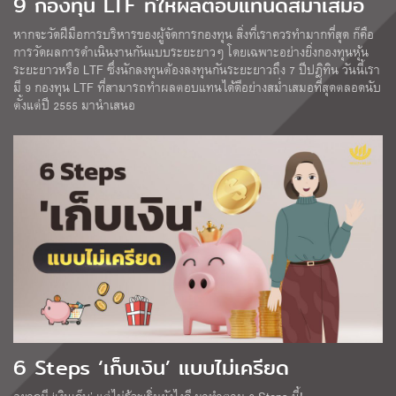
9 กองทุน LTF ที่ให้ผลตอบแทนดีสม่ำเสมอ
หากจะวัดฝีมือการบริหารของผู้จัดการกองทุน สิ่งที่เราควรทำมากที่สุด ก็คือ
การวัดผลการดำเนินงานกันแบบระยะยาวๆ โดยเฉพาะอย่างยิ่งกองทุนหุ้น
ระยะยาวหรือ LTF ซึ่งนักลงทุนต้องลงทุนกันระยะยาวถึง 7 ปีปฎิทิน วันนี้เรา
มี 9 กองทุน LTF ที่สามารถทำผลตอบแทนได้ดีอย่างสม่ำเสมอที่สุดตลอดนับ
ตั้งแต่ปี 2555 มานำเสนอ
6 Steps ‘เก็บเงิน’ แบบไม่เครียด