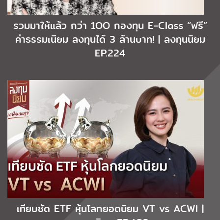
รวมมาให้แล้ว กว่า 1OO กองทุน E-Class “ฟรี”
ค่าธรรมเนียม ลงทุนได้ 3 ล้านบาท! | ลงทุนนิยม
EP.224
เทียบชัด ETF หุ้นโลกยอดนิยม VT vs ACWI |