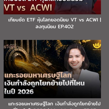
เทียบชัด ETF หุ้นโลกยอดนิยม VT vs ACWI |
ลงทุนนิยม EP.4O2
แกะรอยมหาเศรษฐีโลก เงินกำลังถูกโยกย้ายไป