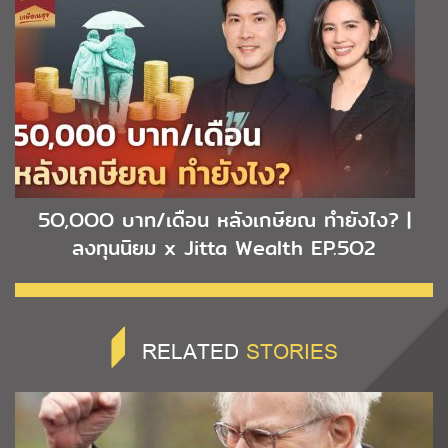
5O,OOO บาท/เดือน หลังเกษียณ ทำยังไง? |
ลงทุนนิยม x Jitta Wealth EP.5O2
RELATED
STORIES