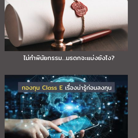
ไม่ทำพินัยกรรม…มรดกจะแบ่งยังไง?