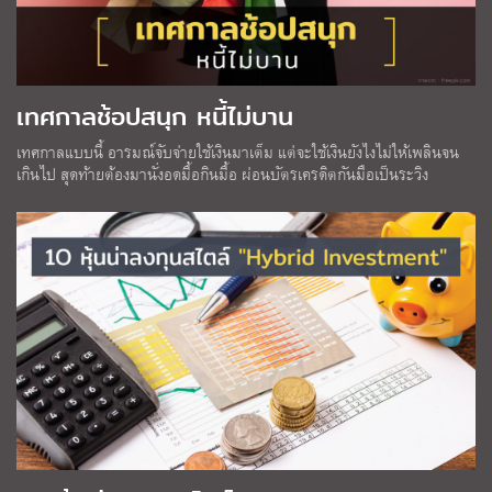
เทศกาลช้อปสนุก หนี้ไม่บาน
เทศกาลแบบนี้ อารมณ์จับจ่ายใช้เงินมาเต็ม แต่จะใช้เงินยังไงไม่ให้เพลินจน
เกินไป สุดท้ายต้องมานั่งอดมื้อกินมื้อ ผ่อนบัตรเครดิตกันมือเป็นระวิง