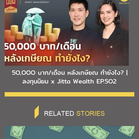
5O,OOO บาท/เดือน หลังเกษียณ ทำยังไง? |
ลงทุนนิยม x Jitta Wealth EP.5O2
RELATED
STORIES