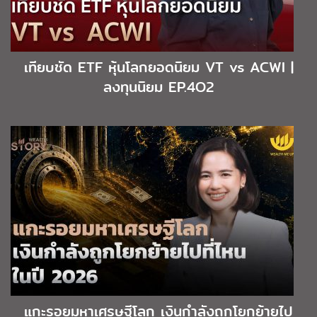
เทียบชัด ETF หุ้นโลกยอดนิยม VT vs ACWI |
ลงทุนนิยม EP.4O2
แกะรอยมหาเศรษฐีโลก เงินกำลังถูกโยกย้ายไป