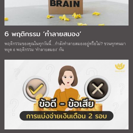
6 พฤติกรรม ‘ทำลายสมอง’
พฤติกรรมของคุณในทุกวันนี้…กำลังทำลายสมองอยู่หรือไม่? ชวนทุกคนมา
หยุด 6 พฤติกรรม ‘ทำลายสมอง’ กัน