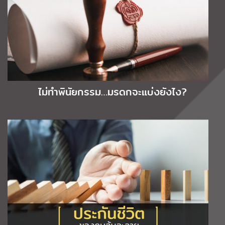
ไม่ทำพินัยกรรม…มรดกจะแบ่งยังไง?