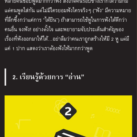
หลายคนชอบพูดมากกว่าฟัง สังเกตคนรอบข้างเราก็ได้ว่ามักมี
แต่คนพูดใส่กัน แต่ไม่มีใครยอมฟังใครจริงๆ (“ฟัง” มีความหมาย
ที่ลึกซึ้งกว่าแค่การ “ได้ยิน”) ถ้าสามารถใช้หูในการฟังได้ดีกว่า
คนอื่น จงฟัง! อย่างตั้งใจ และพยายามจับประเด็นสำคัญของ
เรื่องที่ฟังออกมาให้ได้…อย่าลืมว่าคนเราถูกสร้างให้มี 2 หู แต่มี
แค่ 1 ปาก แสดงว่าเราต้องฟังให้มากกว่าพูด
2. เรียนรู้ด้วยการ “อ่าน”