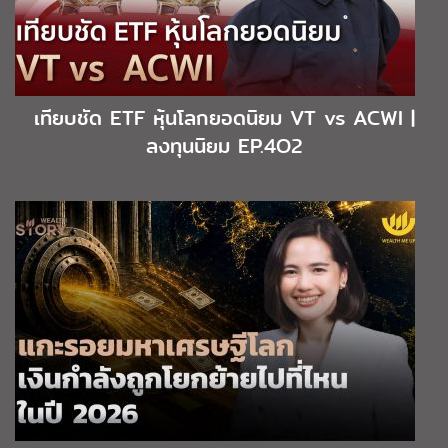
เทียบชัด ETF หุ้นโลกยอดนิยม VT vs ACWI |
ลงทุนนิยม EP.4O2