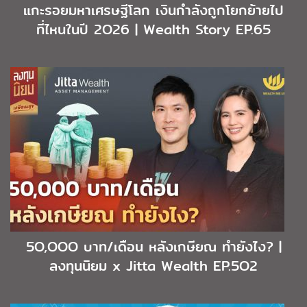
แกะรอยมหาเศรษฐีโลก เงินกำลังถูกโยกย้ายไป
ที่ไหนในปี 2O26 | Wealth Story EP.65
5O,OOO บาท/เดือน หลังเกษียณ ทำยังไง? |
ลงทุนนิยม x Jitta Wealth EP.5O2