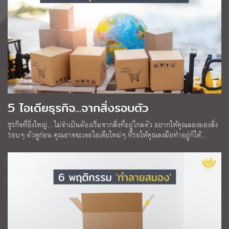
5 ไอเดียธุรกิจ...จากสิ่งรอบตัว
ธุรกิจที่ยิ่งใหญ่…ไม่จำเป็นต้องเริ่มจากสิ่งที่อยู่ไกลตัว อยากให้คุณลองมองสิ่ง
รอบๆ ตัวดูก่อน คุณอาจจะเจอไอเดียใหม่ๆ ที่รอให้คุณลงมือทำอยู่ก็ได้…