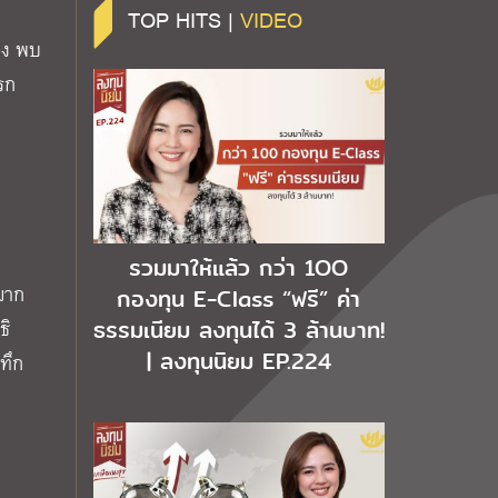
TOP HITS |
VIDEO
่ง พบ
รก
รวมมาให้แล้ว กว่า 1OO
มาก
กองทุน E-Class “ฟรี” ค่า
ธรรมเนียม ลงทุนได้ 3 ล้านบาท!
ธิ
| ลงทุนนิยม EP.224
ทึก