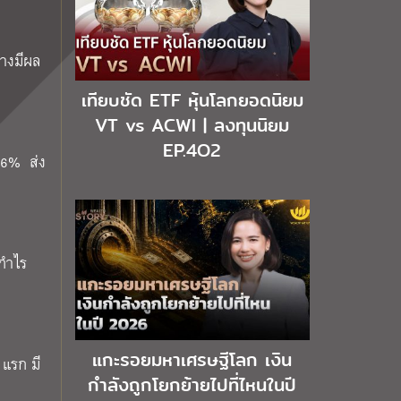
างมีผล
เทียบชัด ETF หุ้นโลกยอดนิยม
VT vs ACWI | ลงทุนนิยม
EP.4O2
66% ส่ง
ีกำไร
แกะรอยมหาเศรษฐีโลก เงิน
 แรก มี
กำลังถูกโยกย้ายไปที่ไหนในปี