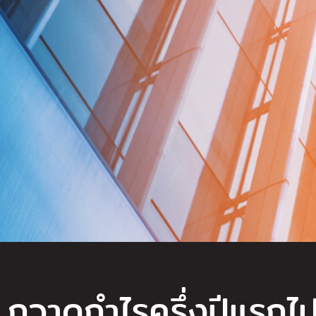
 กวาดกำไรครึ่งปีแรกไ