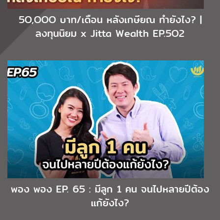
5O,OOO บาท/เดือน หลังเกษียณ ทำยังไง? |
ลงทุนนิยม x Jitta Wealth EP.5O2
พอง พอง EP. 65 : มีลูก 1 คน จนไปหลายปีต้อง
แก้ยังไง?