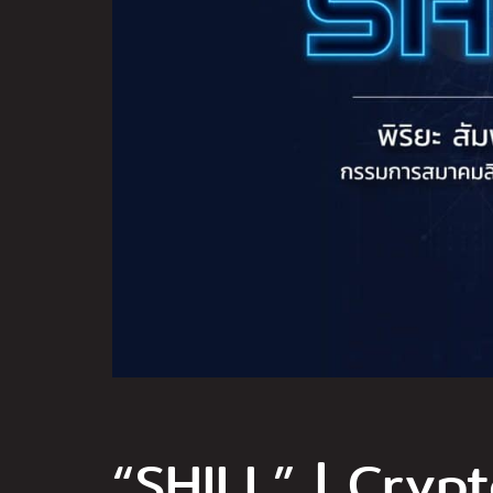
“SHILL” | Cryp