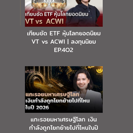
เทียบชัด ETF หุ้นโลกยอดนิยม
VT vs ACWI | ลงทุนนิยม
EP.4O2
แกะรอยมหาเศรษฐีโลก เงิน
กำลังถูกโยกย้ายไปที่ไหนในปี