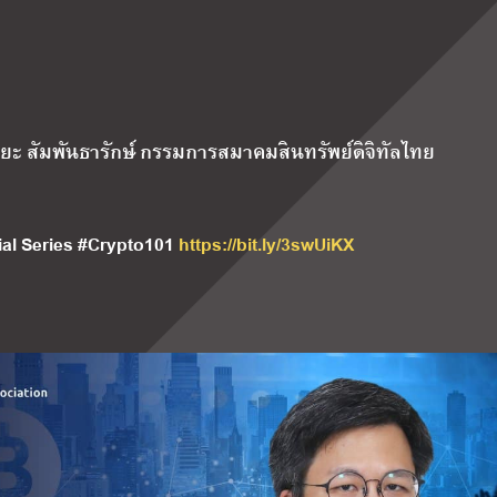
พิริยะ สัมพันธารักษ์ กรรมการสมาคมสินทรัพย์ดิจิทัลไทย
ecial Series #Crypto101
https://bit.ly/3swUiKX