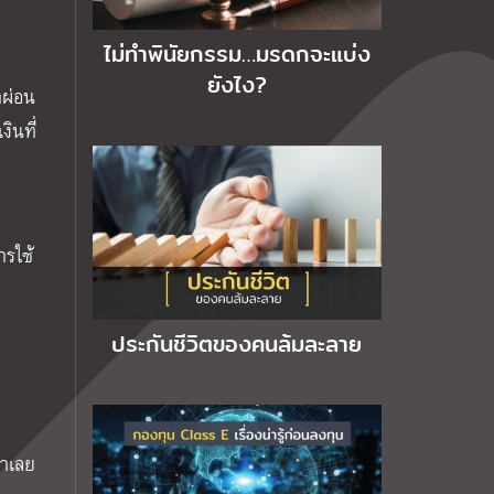
ไม่ทำพินัยกรรม…มรดกจะแบ่ง
ยังไง?
าผ่อน
ินที่
ารใช้
ประกันชีวิตของคนล้มละลาย
ทำเลย