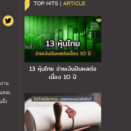
TOP HITS |
ARTICLE
13 หุ้นไทย จ่ายเงินปันผลต่อ
เนื่อง 1O ปี
กงาน
่แหละ
นจึง