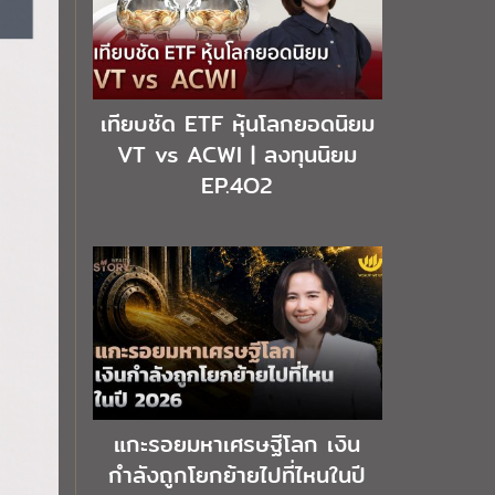
เทียบชัด ETF หุ้นโลกยอดนิยม
VT vs ACWI | ลงทุนนิยม
EP.4O2
แกะรอยมหาเศรษฐีโลก เงิน
กำลังถูกโยกย้ายไปที่ไหนในปี