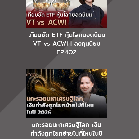
เทียบชัด ETF หุ้นโลกยอดนิยม
VT vs ACWI | ลงทุนนิยม
EP.4O2
แกะรอยมหาเศรษฐีโลก เงิน
กำลังถูกโยกย้ายไปที่ไหนในปี