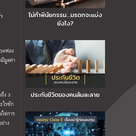
ไม่ทำพินัยกรรม…มรดกจะแบ่ง
้า
ยังไง?
กฤตฟอง
มีมูลค่า
ประกันชีวิตของคนล้มละลาย
ถึง 3
อะไรซัก
่ใช่การ
อย่าง