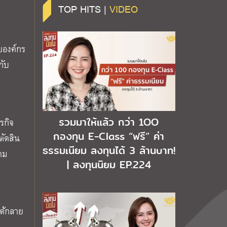
TOP HITS |
VIDEO
ับองค์กร
กับ
รวมมาให้แล้ว กว่า 1OO
รกิจ
กองทุน E-Class “ฟรี” ค่า
ตัดสิน
ธรรมเนียม ลงทุนได้ 3 ล้านบาท!
าม
| ลงทุนนิยม EP.224
ได้กลาย