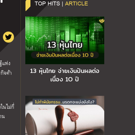
TOP HITS |
ARTICLE
ีแห่ง
13 หุ้นไทย จ่ายเงินปันผลต่อ
รกิจค้า
เนื่อง 1O ปี
นไม่กี่
้าน