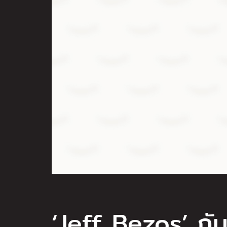
‘Jeff Bezos’ กั