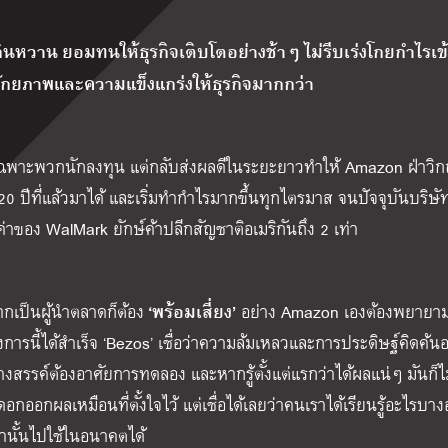
นหวาน ยอมทนให้ธุรกิจเติบโตอย่างช้าๆ ไม่รีบเร่งโกยกำไรเข
งศักยภาพและความแข็งแกร่งให้ธุรกิจมากกว่า
ฉพาะพวกนักลงทุน แต่กลับส่งผลดีในระยะยาวทำให้ Amazon ฝ่าวิ
20 ปีที่แล้วมาได้ และเริ่มทำกำไรมากขึ้นทุกไตรมาส
จนปัจจุบันบริษัท
าของ WalMark ยักษ์ค้าปลีกสัญชาติอเมริกันถึง 2 เท่า
‘พร้อมเสี่ยง’
กเป็นผู้นำตลาดก็ต้อง
อย่าง Amazon เองต้องพยายาม
การนี้ได้สำเร็จ ‘Bezos’ เชื่อว่าความล้มเหลวและการประดิษฐ์คิดค้น
งสรรค์ต้องอาศัยการทดลอง และหากรู้ตั้งแต่แรกว่าได้ผลแน่ๆ มันก็ไม
อกผลเหมือนที่ตั้งใจไว้ แต่เชื่อได้เลยว่าคนเราได้เรียนรู้อะไรบาง
นั้นไปใช้ในอนาคตได้