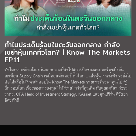
ทำไมประเด็นร้อนในตะวันออกกลาง กำลัง
เขย่าหุ้นเทคทั่วโลก? | Know The Markets
EP.11
ทำไมความขัดแย้งตะวันออกกลางที่นำไปสู่การปิดช่องแคบฮอร์มุซถึงสั่น
สะเทือน Supply Chain เซมิคอนดักเตอร์ ทั่วโลก…แล้วหุ้น 7 นางฟ้า จะยังไป
ต่อได้หรือไม่? หาคำตอบใน Know The Markets รายการที่จะพาคุณไป “รู้
ลึก รอบโลก เรื่องของการลงทุน” ให้ “ง่าย” กว่าที่คุณคิด กับคุณมทินา วัชรว
ราทร, CFA Head of Investment Strategy, KAsset และคุณเฟิร์น ศิรัถยา
อิศรภักดี