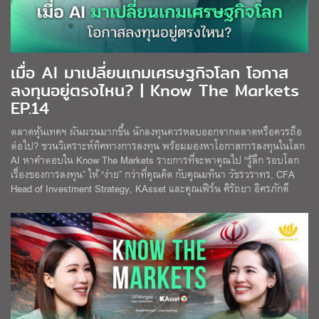
เมื่อ AI มาเปลี่ยนเกมเศรษฐกิจโลก โอกาส
ลงทุนอยู่ตรงไหน? | Know The Markets
EP.14
ตลาดหุ้นเทคฯ ผันผวนมากขึ้น นักลงทุนควรหลบออกจากตลาดหรือควรถือ
ต่อไป? ชวนวิเคราะห์ทิศทางการลงทุน พร้อมมองหาโอกาสการลงทุนในโลก
AI หาคำตอบใน Know The Markets รายการที่จะพาคุณไป “รู้ลึก รอบโลก
เรื่องของการลงทุน” ให้ “ง่าย” กว่าที่คุณคิด กับคุณมทินา วัชรวราทร, CFA
Head of Investment Strategy, KAsset และคุณเฟิร์น ศิรัถยา อิศรภักดี