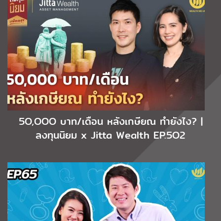
5O,OOO บาท/เดือน หลังเกษียณ ทำยังไง? |
ลงทุนนิยม x Jitta Wealth EP.5O2