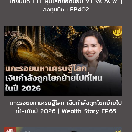
เทียบชัด ETF หุ้นโลกยอดนิยม VT vs ACWI |
ลงทุนนิยม EP.4O2
แกะรอยมหาเศรษฐีโลก เงินกำลังถูกโยกย้ายไป
ที่ไหนในปี 2O26 | Wealth Story EP.65