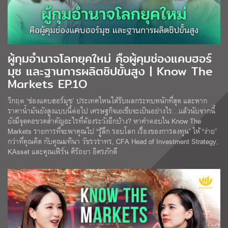
ผู้กุมอำนาจโลกยุคใหม่ คือผู้คุมช่องแคบฮอร์
มุซ และฐานการผลิตชิปขั้นสูง | Know The
Markets EP.1O
วิกฤต ‘ช่องแคบฮอร์มุซ’ ประเทศไหนได้รับผลกระทบหนักที่สุด และหาก
ราคาน้ำมันยังสูงแบบนี้ต่อไป เศรษฐกิจเอเชียจะเป็นอย่างไร…เเล้วนับจากนี้
ยังมีจุดคอขวดสำคัญอะไรที่ต้องระวังอีกบ้าง? หาคำตอบใน Know The
Markets รายการที่จะพาคุณไป “รู้ลึก รอบโลก เรื่องของการลงทุน” ให้ “ง่าย”
กว่าที่คุณคิด กับคุณมทินา วัชรวราทร, CFA Head of Investment Strategy,
KAsset และคุณเฟิร์น ศิรัถยา อิศรภักดี