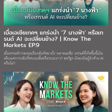
เมื่อเอเชียเทคฯ แกร่งนำ ‘7 นางฟ้า’ หรือเท
รนด์ AI จะเปลี่ยนข้าง? | Know The
Markets EP.9
เมื่อเทรนด์การลงทุนเริ่มกลับทิศมาฝั่ง ‘ตลาดเอเชีย’ เทรนด์ที่เกิดขึ้นนี้เป็น
เพียงแค่การกลับทิศระยะสั้นหรือระยะยาว? สหรัฐฯ ยังจะเป็นผู้นำด้าน AI
หรือไม่?