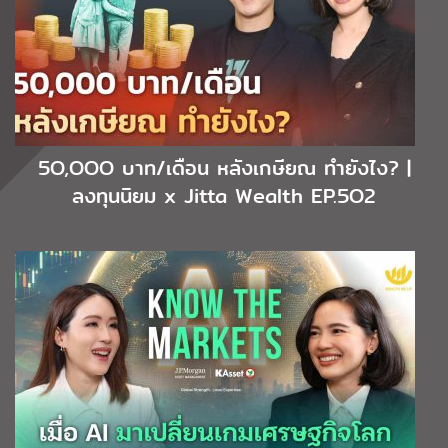
5O,OOO บาท/เดือน หลังเกษียณ ทำยังไง? |
ลงทุนนิยม x Jitta Wealth EP.5O2