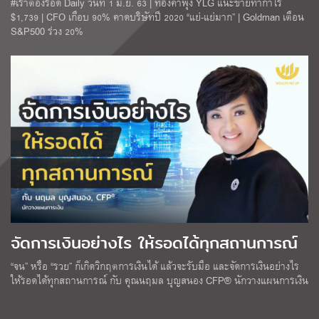
#เราต้องรอด Daily วันที่ 1 มิ.ย. 63 | ทองคำพุ่ง YLG แนะขายทำกำไร
$1,739 | CFO เกือบ 90% คาดบริษัทปี 2020 “แย่-แย่มาก” | Goldman เตือน
S&P500 ร่วง 20%
จัดการเงินอย่างไร ให้รอดได้ทุกสถานการณ์
“จน” หรือ “รวย” ก็เกิดวิกฤตการเงินได้ แล้วจะรับมือ และจัดการเงินอย่างไร
ให้รอดได้ทุกสถานการณ์ กับ คุณนฤมล บุญสนอง CFP® นักวางแผนการเงิน