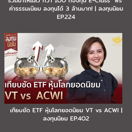
รวมมาให้แล้ว กว่า 1OO กองทุน E-Class “ฟรี”
ค่าธรรมเนียม ลงทุนได้ 3 ล้านบาท! | ลงทุนนิยม
EP.224
เทียบชัด ETF หุ้นโลกยอดนิยม VT vs ACWI |
ลงทุนนิยม EP.4O2