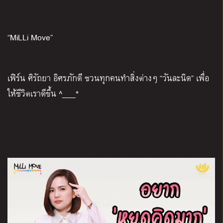
“
MiLLi Move”
เฟิร์น ศิรัถยา อิศรภักดี ชวนทุกคนทำสิ่งต่างๆ “วันละนิด” เพื่อ
ให้ชีวิตเราดีขึ้น
^___*