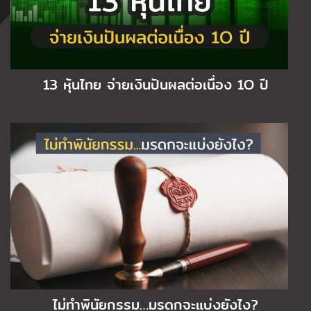
13 หุ้นไทย จ่ายเงินปันผลต่อเนื่อง 1O ปี
ไม่ทำพินัยกรรม…มรดกจะแบ่งยังไง?