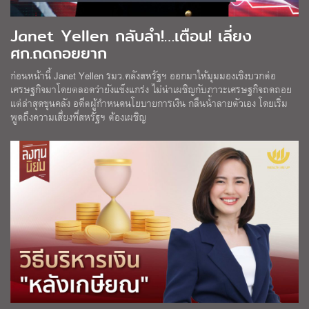
Janet Yellen กลับลำ!…เตือน! เลี่ยง
ศก.ถดถอยยาก
ก่อนหน้านี้ Janet Yellen รมว.คลังสหรัฐฯ ออกมาให้มุมมองเชิงบวกต่อ
เศรษฐกิจมาโดยตลอดว่ายังแข็งแกร่ง ไม่น่าเผชิญกับภาวะเศรษฐกิจถดถอย
แต่ล่าสุดขุนคลัง อดีตผู้กำหนดนโยบายการเงิน กลืนน้ำลายตัวเอง โดยเริ่ม
พูดถึงความเสี่ยงที่สหรัฐฯ ต้องเผชิญ