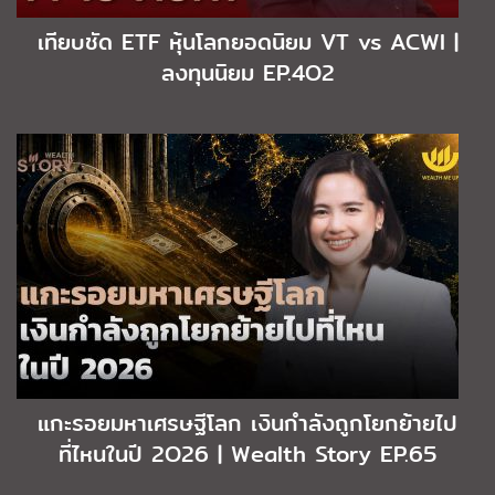
เทียบชัด ETF หุ้นโลกยอดนิยม VT vs ACWI |
ลงทุนนิยม EP.4O2
แกะรอยมหาเศรษฐีโลก เงินกำลังถูกโยกย้ายไป
ที่ไหนในปี 2O26 | Wealth Story EP.65