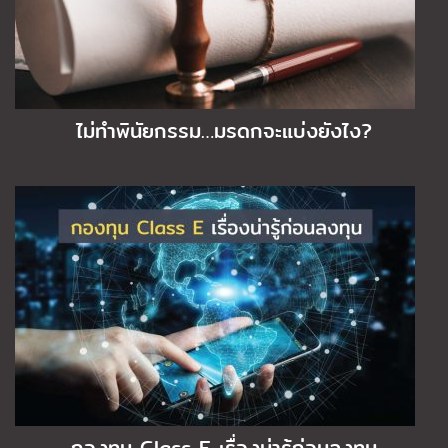
ไม่ทำพินัยกรรม…มรดกจะแบ่งยังไง?