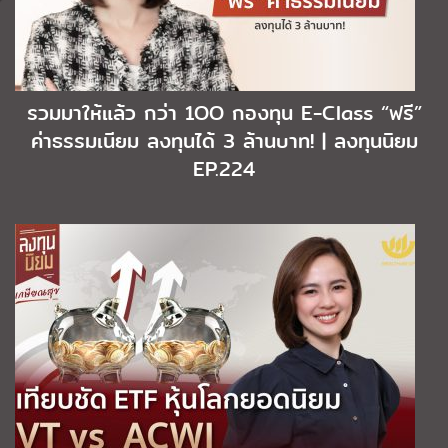
รวมมาให้แล้ว กว่า 1OO กองทุน E-Class “ฟรี”
ค่าธรรมเนียม ลงทุนได้ 3 ล้านบาท! | ลงทุนนิยม
EP.224