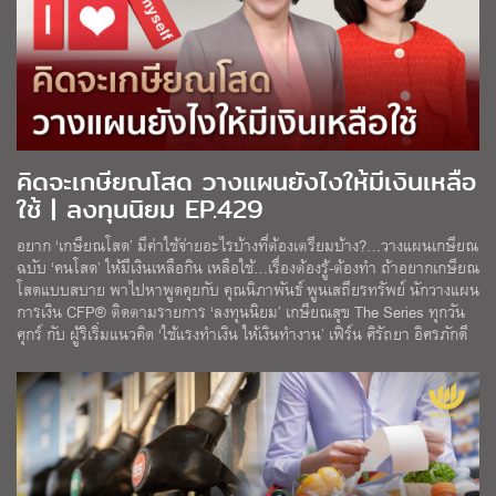
คิดจะเกษียณโสด วางแผนยังไงให้มีเงินเหลือ
ใช้ | ลงทุนนิยม EP.429
อยาก ‘เกษียณโสด’ มีค่าใช้จ่ายอะไรบ้างที่ต้องเตรียมบ้าง?…วางแผนเกษียณ
ฉบับ ‘คนโสด’ ให้มีเงินเหลือกิน เหลือใช้…เรื่องต้องรู้-ต้องทำ ถ้าอยากเกษียณ
โสดแบบสบาย พาไปหาพูดคุยกับ คุณนิภาพันธ์ พูนเสถียรทรัพย์ นักวางแผน
การเงิน CFP® ติดตามรายการ ‘ลงทุนนิยม’ เกษียณสุข The Series ทุกวัน
ศุกร์ กับ ผู้ริเริ่มแนวคิด ‘ใช้แรงทำเงิน ให้เงินทำงาน’ เฟิร์น ศิรัถยา อิศรภักดี