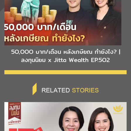
5O,OOO บาท/เดือน หลังเกษียณ ทำยังไง? |
ลงทุนนิยม x Jitta Wealth EP.5O2
RELATED
STORIES