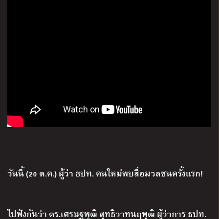
วันนี้ (20 ต.ค.) ผู้ว่า ธปท. คนใหม่พบสื่อมวลชนครั้งแรก!
ไปฟังกันว่า ดร.เศรษฐพุฒิ สุทธิวาทนฤพุฒิ ผู้ว่าการ ธปท.