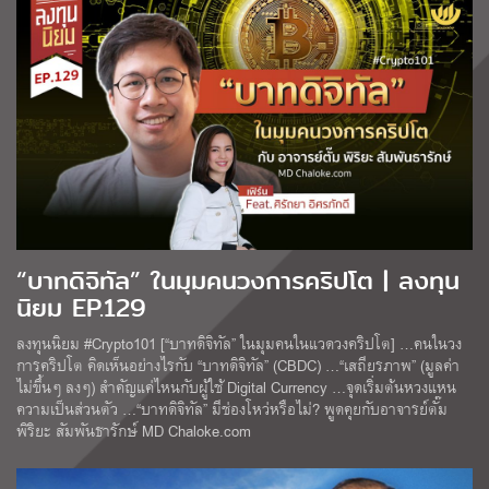
“บาทดิจิทัล” ในมุมคนวงการคริปโต | ลงทุน
นิยม EP.129
ลงทุนนิยม #Crypto101 [“บาทดิจิทัล” ในมุมคนในแวดวงคริปโต] …คนในวง
การคริปโต คิดเห็นอย่างไรกับ “บาทดิจิทัล” (CBDC) …“เสถียรภาพ” (มูลค่า
ไม่ขึ้นๆ ลงๆ) สำคัญแค่ไหนกับผู้ใช้ Digital Currency …จุดเริ่มต้นหวงแหน
ความเป็นส่วนตัว …“บาทดิจิทัล” มีช่องโหว่หรือไม่? พูดคุยกับอาจารย์ตั๊ม
พิริยะ สัมพันธารักษ์ MD Chaloke.com