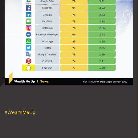
#WealthMeUp