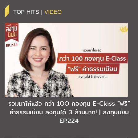
TOP HITS |
VIDEO
รวมมาให้แล้ว กว่า 1OO กองทุน E-Class “ฟรี”
ค่าธรรมเนียม ลงทุนได้ 3 ล้านบาท! | ลงทุนนิยม
EP.224