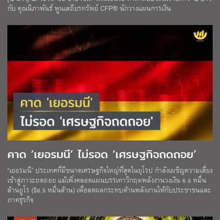
กับ คุณนิภาพันธ์ พูนเสถียรทรัพย์ CFP® นักวางแผนการเงิน
คาด ‘เยอรมนี’ ไม่รอด ‘เศรษฐกิจถดถอย’
“เยอรมนี” ประเทศที่มีขนาดเศรษฐกิจใหญ่ที่สุดในยุโรป กำลังเผชิญความเสี่ยง
เข้าสู่ภาวะถดถอย แม้เพิ่งคลอดแผนบรรเทาวิกฤตพลังงานวงเงิน 6.5 หมื่น
ล้านยูโร ($6.5 หมื่นล้าน) เพื่อลดผลกระทบด้านพลังงานให้กับประชาชนและ
ภาคธุรกิจ