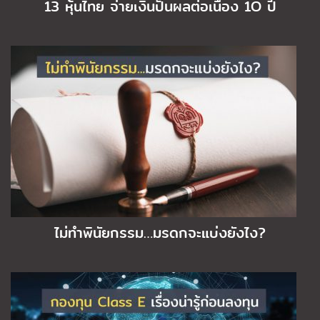
13 หุ้นไทย จ่ายเงินปันผลต่อเนื่อง 1O ปี
ไม่ทำพินัยกรรม…มรดกจะแบ่งยังไง?