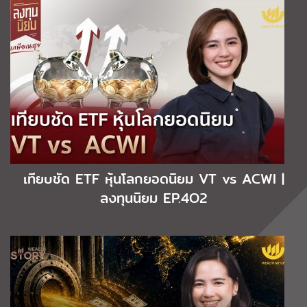
เทียบชัด ETF หุ้นโลกยอดนิยม VT vs ACWI |
ลงทุนนิยม EP.4O2