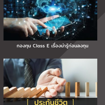
กองทุน Class E เรื่องน่ารู้ก่อนลงทุน