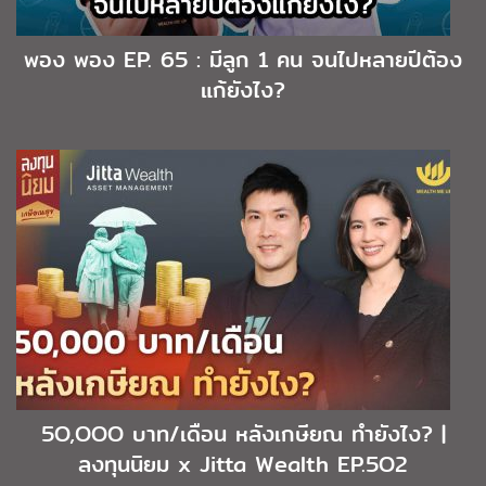
พอง พอง EP. 65 : มีลูก 1 คน จนไปหลายปีต้อง
แก้ยังไง?
5O,OOO บาท/เดือน หลังเกษียณ ทำยังไง? |
ลงทุนนิยม x Jitta Wealth EP.5O2