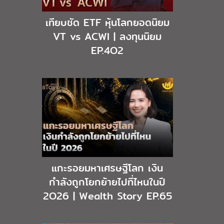
เทียบชัด ETF หุ้นโลกยอดนิยม
VT vs ACWI | ลงทุนนิยม
EP.4O2
แกะรอยมหาเศรษฐีโลก เงิน
กำลังถูกโยกย้ายไปที่ไหนในปี
2O26 | Wealth Story EP.65