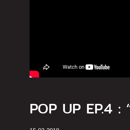
POP UP EP.4 : “อ