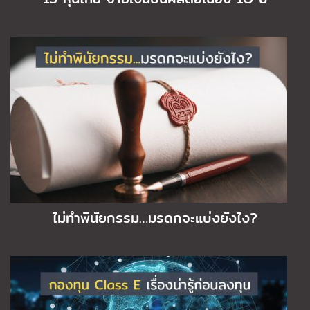
ไม่ทำพินัยกรรม…มรดกจะแบ่งยังไง?