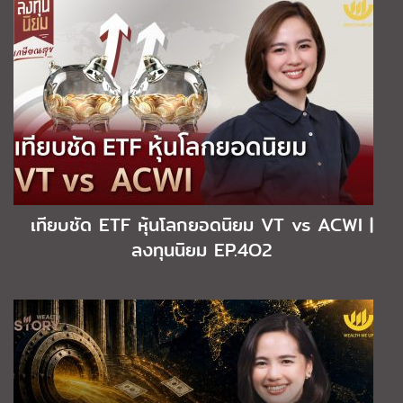
เทียบชัด ETF หุ้นโลกยอดนิยม VT vs ACWI |
ลงทุนนิยม EP.4O2