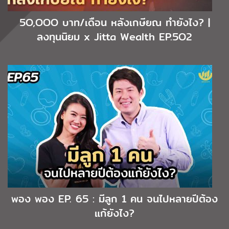
5O,OOO บาท/เดือน หลังเกษียณ ทำยังไง? |
ลงทุนนิยม x Jitta Wealth EP.5O2
พอง พอง EP. 65 : มีลูก 1 คน จนไปหลายปีต้อง
แก้ยังไง?