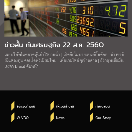
ข่าวสั้น ทันเศรษฐกิจ 22 ส.ค. 256O
เผยบริษัทในตลาดหุ้นกำไรบานฉ่ำ | เปิดศึกโมบายแบงก์กิ้งเดือด | ต่างชาติ
ยังแห่ลงทุน คอนโดพรีเมียมไทย | เพิ่มเกมใหม่ๆเข้าตลาด | อังกฤษเชื่อมั่น
เจรจา Brexit คืบหน้า
ใช้แรงทำเงิน
ให้เงินทำงาน
คำพ่อสอน
W VDO
News
Our Story