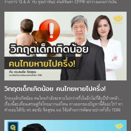
รายการ ‘Q & A’ กับ คุณราชันย์ ตันติจินดา CFP® นักวางแผนการเงิน
วิกฤตเด็กเกิดน้อย คนไทยหายไปครึ่ง!
วิกฤตเด็กเกิดน้อย คนไทยกำลังจะหายไปกว่าครึ่งในอีกไม่กี่สิบปีข้างหน้า…
เรื่องนี้สะเทือนเศรษฐกิจไทยมากแค่ไหน ทางออกของปัญหานี้คืออะไร? หา
คำตอบได้กับ ดร.สมชัย จิตสุชน ผอ.วิจัยด้านการพัฒนาอย่างทั่วถึง TDRI