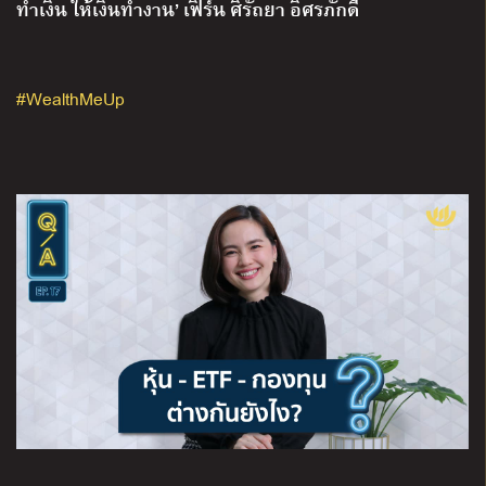
ทำเงิน ให้เงินทำงาน’ เฟิร์น ศิรัถยา อิศรภักดี
#WealthMeUp