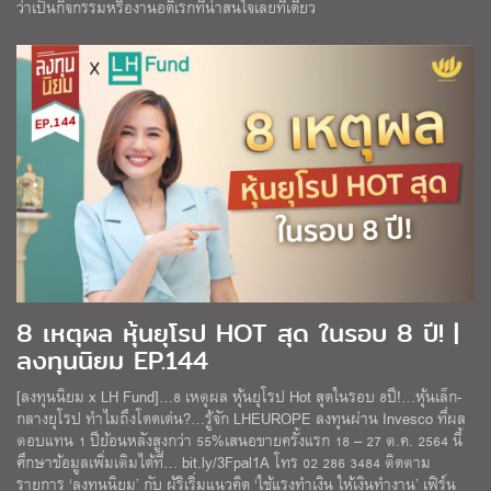
ว่าเป็นกิจกรรมหรืองานอดิเรกที่น่าสนใจเลยทีเดียว
8 เหตุผล หุ้นยุโรป HOT สุด ในรอบ 8 ปี! |
ลงทุนนิยม EP.144
[ลงทุนนิยม x LH Fund]…8 เหตุผล หุ้นยุโรป Hot สุดในรอบ 8ปี!…หุ้นเล็ก-
กลางยุโรป ทำไมถึงโดดเด่น?…รู้จัก LHEUROPE ลงทุนผ่าน Invesco ที่ผล
ตอบแทน 1 ปีย้อนหลังสูงกว่า 55%เสนอขายครั้งแรก 18 – 27 ต.ค. 2564 นี้
ศึกษาข้อมูลเพิ่มเติมได้ที่… bit.ly/3Fpal1A โทร 02 286 3484 ติดตาม
รายการ ‘ลงทุนนิยม’ กับ ผู้ริเริ่มแนวคิด ‘ใช้แรงทำเงิน ให้เงินทำงาน’ เฟิร์น