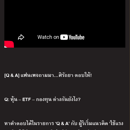
[Q & A] แฟนเพจถามมา…ศิรัถยา ตอบให้!
Q: หุ้น – ETF – กองทุน ต่างกันยังไง?
หาคำตอบได้ในรายการ ‘Q & A’ กับ ผู้ริเริ่มแนวคิด ‘ใช้แรง