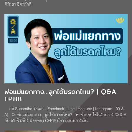
ศิรัถยา อิศรภักดี
พ่อแม่แยกทาง…ลูกได้มรดกไหม? | Q&A
EP.88
กด Subscribe รอเลย…Facebook | Line | Youtube | Instagram [Q &
A] Q: พ่อแม่แยกทาง…ลูกได้มรดกไหม? หาคำตอบได้ในรายการ ‘Q & A’
กับ ดร.พีรภัทร ฝอยทอง CFP® นักวางแผนการเงิน