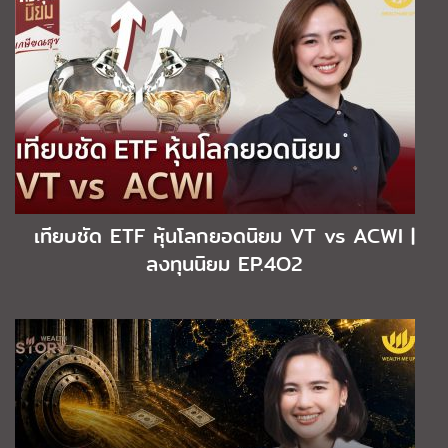
เทียบชัด ETF หุ้นโลกยอดนิยม VT vs ACWI |
ลงทุนนิยม EP.4O2