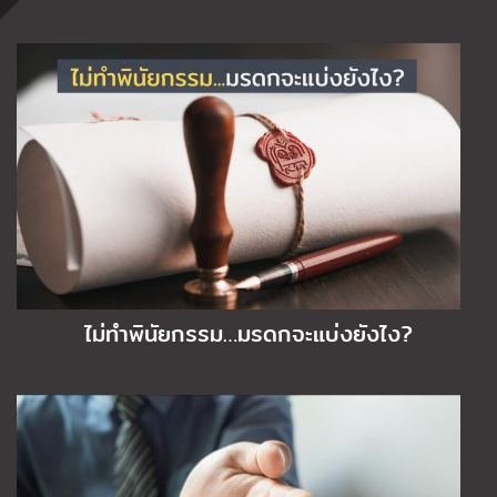
ไม่ทำพินัยกรรม…มรดกจะแบ่งยังไง?