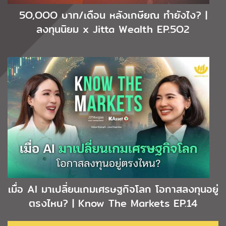
5O,OOO บาท/เดือน หลังเกษียณ ทำยังไง? |
ลงทุนนิยม x Jitta Wealth EP.5O2
เมื่อ AI มาเปลี่ยนเกมเศรษฐกิจโลก โอกาสลงทุนอยู่
ตรงไหน? | Know The Markets EP.14